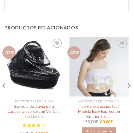
PRODUCTOS RELACIONADOS
-32%
-43%
Añadir
Añadir
a la
a la
lista de
lista de
deseos
deseos
PROTECTORES DE LLUVIA
ACCESORIOS DE LACTANCIA
Burbuja de Lluvia para
Top de extracción fácil
Capazo Universal con Ventana
Medela Easy Expression
de Chicco
Bustier Talla L
El
El
53,00
€
30,00
€
precio
precio
original
actual
Añadir al carrito
Valorado