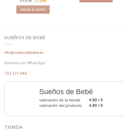
era:
es:
El
El
24,95
€
17,00
€
53,00€.
30,00€.
en
4.00
precio
precio
original
actual
de 5
Añadir al carrito
era:
es:
24,95€.
17,00€.
SUEÑOS DE BEBÉ
info@sueñosdebebe.es
Atención por WhatsApp
722 175 040
Sueños de Bebé
valoración de la tienda
4.80 / 5
valoración del producto
4.80 / 5
TIENDA