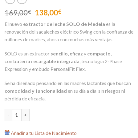
El
El
169,00
138,00
€
€
precio
precio
El nuevo
extractor de leche SOLO de Medela
es la
original
actual
renovación del sacaleches eléctrico Swing con la confianza de
era:
es:
millones de madres, ahora con muchas más ventajas.
169,00€.
138,00€.
SOLO es un extractor
sencillo
,
eficaz
y
compacto
,
con
batería recargable integrada
, tecnología 2-Phase
Expression y embudo PersonalFit Flex.
Se ha diseñado pensando en las madres lactantes que buscan
comodidad y funcionalidad
en su día a día, sin riesgos ni
pérdida de eficacia.
Extractor de Leche Eléctrico SOLO de Medela cantidad
Añadir a tu Lista de Nacimiento