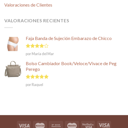
Valoraciones de Clientes
VALORACIONES RECIENTES
Faja Banda de Sujeción Embarazo de Chicco
Valorado
por María del Mar
en
4
de
5
Bolso Cambiador Book/Veloce/Vivace de Peg
Perego
Valorado en
por Raquel
5
de 5