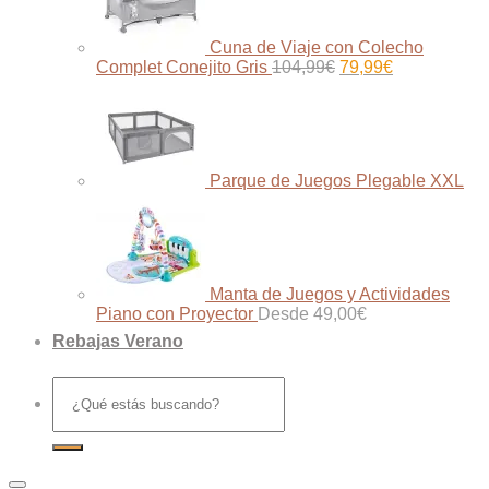
Cuna de Viaje con Colecho
El
El
Complet Conejito Gris
104,99
€
79,99
€
precio
precio
original
actual
era:
es:
104,99€.
79,99€.
Parque de Juegos Plegable XXL
Manta de Juegos y Actividades
Piano con Proyector
Desde
49,00
€
Rebajas Verano
Buscar
por: