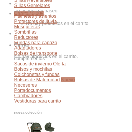
Sillas Reversibles
Sillas Gemelares
accesorios de paseo
Carrito /
0,00
€
Patinetes y asientos
Protectores de lluvia
No hay productos en el carrito.
Mosquiteras
Sombrillas
Reductores
Fundas para capazo
Carrito
Adaptadores
Bolsas de transporte
No hay productos en el carrito.
complementos
Sacos de invierno
Bolsos y mochilas
Colchonetas y fundas
Bolsas de Maternidad
Neceseres
Portadocumentos
Cambiadores
Vestiduras para carrito
nueva colección