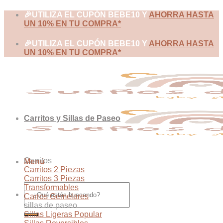
Skip
🎉UTILIZA EL CUPÓN BEBE10 Y
AHORRA HASTA
to
UN 10% EN TU COMPRA*
content
🎉UTILIZA EL CUPÓN BEBE10 Y
AHORRA HASTA
UN 10% EN TU COMPRA*
Carritos y Sillas de Paseo
Carritos
Menú
Carritos 2 Piezas
Carritos 3 Piezas
Buscar
Transformables
por:
Carros Gemelares
sillas de paseo
Sillas Ligeras