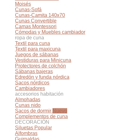
Moisés
Cunas-Sofá
Cunas-Camita 140x70
Cunas Convertible
Camas Montessori
Cómodas y Muebles cambiador
ropa de cuna
Textil para cuna
Textil para maxicuna
Juegos de sábanas
Vestiduras para Minicuna
Protectores de colchón
Sábanas bajeras
Edredón y funda nórdica
Sacos nórdicos
Cambiadores
accesorios habitación
Almohadas
Cunas nido
Sacos de dormir
Complementos de cuna
DECORACIÓN
Siluetas
Alfombras
Guirnaldas