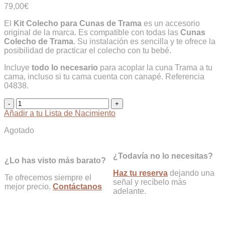
79,00
€
El
Kit Colecho para Cunas de Trama
es un accesorio
original de la marca. Es compatible con todas las
Cunas
Colecho de Trama
. Su instalación es sencilla y te ofrece la
posibilidad de practicar el colecho con tu bebé.
Incluye
todo lo necesario
para acoplar la cuna Trama a tu
cama, incluso si tu cama cuenta con canapé. Referencia
04838.
Kit
Colecho
Añadir a tu Lista de Nacimiento
para
Cunas
Agotado
Trama
cantidad
¿Todavía no lo necesitas?
¿Lo has visto más barato?
Haz tu reserva
dejando una
Te ofrecemos siempre el
señal y recíbelo más
mejor precio.
Contáctanos
adelante.