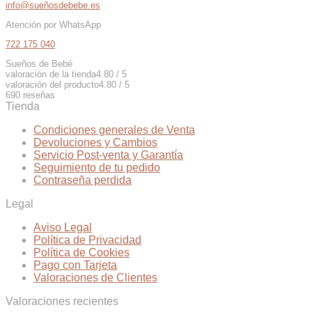
info@sueñosdebebe.es
40,00€.
20,00€.
Atención por WhatsApp
722 175 040
Sueños de Bebé
valoración de la tienda
4.80 / 5
valoración del producto
4.80 / 5
690 reseñas
Tienda
Condiciones generales de Venta
Devoluciones y Cambios
Servicio Post-venta y Garantía
Seguimiento de tu pedido
Contraseña perdida
Legal
Aviso Legal
Política de Privacidad
Política de Cookies
Pago con Tarjeta
Valoraciones de Clientes
Valoraciones recientes