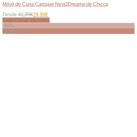
Móvil de Cuna Carrusel Next2Dreams de Chicco
Desde
41,99
€
29,99
€
Seleccionar opciones
Este
-50%
producto
Nuevo
tiene
múltiples
variantes.
Las
opciones
se
pueden
elegir
en
la
página
de
producto