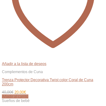
Añadir a la lista de deseos
Complementos de Cuna
Trenza Protector Decorativa Twist color Coral de Cuna
200cm
El
El
40,00
€
20,00
€
precio
precio
Añadir al carrito
original
actual
Sueños de bebé
era:
es: