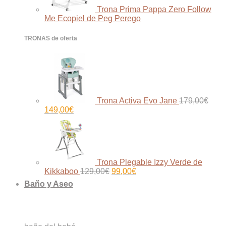
Trona Prima Pappa Zero Follow
Me Ecopiel de Peg Perego
TRONAS de oferta
Trona Activa Evo Jane
179,00
€
El
El
149,00
€
precio
precio
original
actual
era:
es:
179,00€.
149,00€.
Trona Plegable Izzy Verde de
El
El
Kikkaboo
129,00
€
99,00
€
precio
precio
Baño y Aseo
original
actual
era:
es:
129,00€.
99,00€.