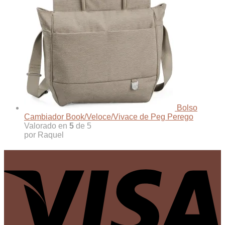
Bolso
Cambiador Book/Veloce/Vivace de Peg Perego
Valorado en
5
de 5
por Raquel