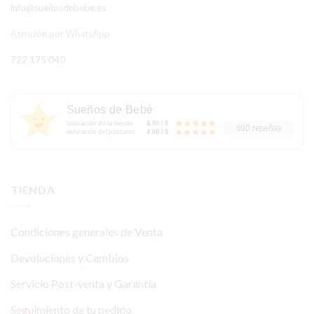
info@sueñosdebebe.es
Atención por WhatsApp
722 175 040
Sueños de Bebé
valoración de la tienda
4.80 / 5
690 reseñas
valoración del producto
4.80 / 5
TIENDA
Condiciones generales de Venta
Devoluciones y Cambios
Servicio Post-venta y Garantía
Seguimiento de tu pedido