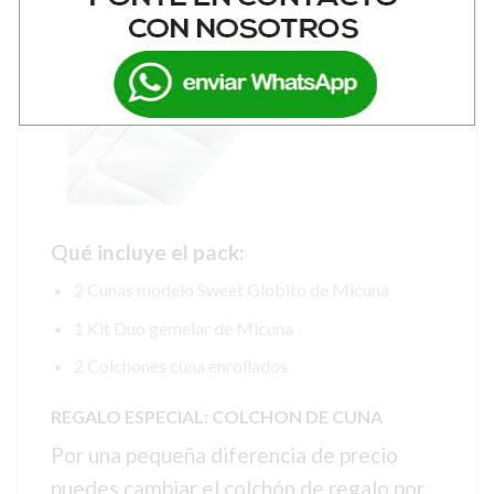
Qué incluye el pack:
2 Cunas modelo Sweet Globito de Micuna
1 Kit Duo gemelar de Micuna
2 Colchones cuna enrollados
REGALO ESPECIAL: COLCHON DE CUNA
Por una pequeña diferencia de precio
puedes cambiar el colchón de regalo por