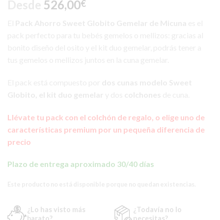
Desde
526,00
€
El
Pack Ahorro Sweet Globito Gemelar de Micuna
es el
pack perfecto para tu bebés gemelos o mellizos: gracias al
bonito diseño del osito y el kit duo gemelar, podrás tener a
tus gemelos o mellizos juntos en la cuna gemelar.
El pack está compuesto por
dos cunas modelo Sweet
Globito,
el kit duo gemelar
y dos
colchones
de cuna.
Llévate tu pack con el colchón de regalo, o elige uno de
características premium por un pequeña diferencia de
precio
Plazo de entrega aproximado 30/40 días
Este producto no está disponible porque no quedan existencias.
¿Lo has visto más
¿Todavía no lo
barato?
necesitas?