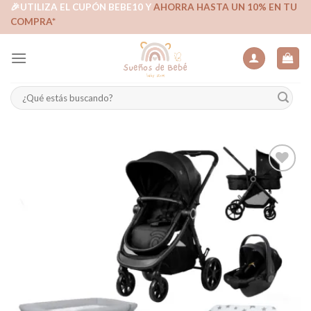
Skip
🎉UTILIZA EL CUPÓN BEBE10 Y
AHORRA HASTA UN 10% EN TU
COMPRA*
to
content
Buscar
por:
Añadir
a la
lista de
deseos