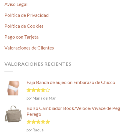
Aviso Legal
Política de Privacidad
Política de Cookies
Pago con Tarjeta
Valoraciones de Clientes
VALORACIONES RECIENTES
Faja Banda de Sujeción Embarazo de Chicco
Valorado
por María del Mar
en
4
de
5
Bolso Cambiador Book/Veloce/Vivace de Peg
Perego
Valorado en
por Raquel