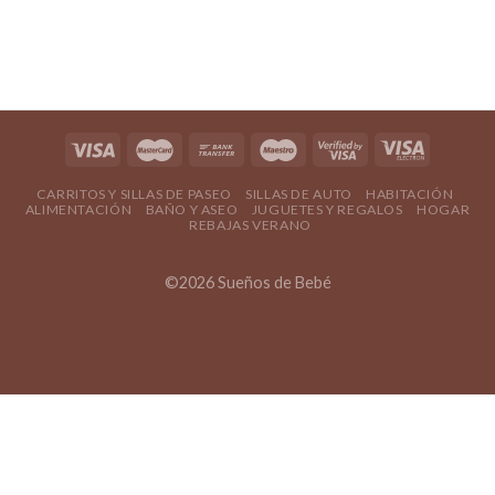
5
de 5
CARRITOS Y SILLAS DE PASEO
SILLAS DE AUTO
HABITACIÓN
ALIMENTACIÓN
BAÑO Y ASEO
JUGUETES Y REGALOS
HOGAR
REBAJAS VERANO
©2026 Sueños de Bebé