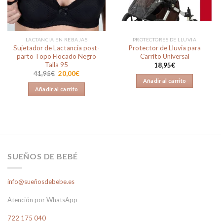
LACTANCIA EN REBAJAS
PROTECTORES DE LLUVIA
Sujetador de Lactancia post-
Protector de Lluvia para
parto Topo Flocado Negro
Carrito Universal
Talla 95
18,95
€
El
El
41,95
€
20,00
€
precio
precio
Añadir al carrito
original
actual
Añadir al carrito
era:
es:
41,95€.
20,00€.
SUEÑOS DE BEBÉ
info@sueñosdebebe.es
Atención por WhatsApp
722 175 040