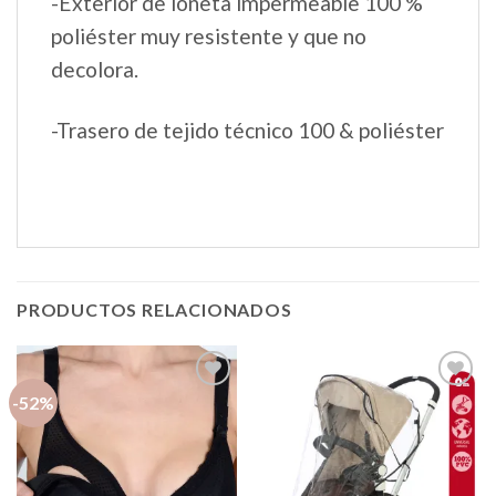
-Exterior de loneta impermeable 100 %
poliéster muy resistente y que no
decolora.
-Trasero de tejido técnico 100 & poliéster
PRODUCTOS RELACIONADOS
-52%
Añadir
Añadir
a la
a la
lista de
lista de
deseos
deseos