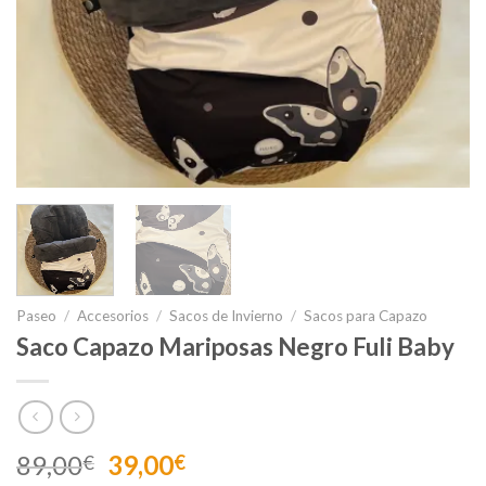
Paseo
/
Accesorios
/
Sacos de Invierno
/
Sacos para Capazo
Saco Capazo Mariposas Negro Fuli Baby
El
El
89,00
39,00
€
€