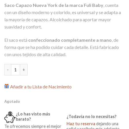
precio
precio
Saco Capazo Nueva York de la marca Fuli Baby
, cuenta
original
actual
con un diseño moderno y colorido, es universal y se adapta a
era:
es:
la mayoría de capazos. Alcolchado para aportar mayor
89,00€.
39,00€.
suavidad y confort.
El saco está
confeccionado completamente a mano
, de
forma que se ha podido cuidar cada detalle. Está fabricado
con unos tejidos de alta calidad.
Saco Capazo Mariposas Negro Fuli Baby cantidad
Añadir a tu Lista de Nacimiento
Agotado
¿Lo has visto más
¿Todavía no lo necesitas?
barato?
Haz tu reserva
dejando una
Te ofrecemos siempre el mejor
señal y recíbelo más adelante.