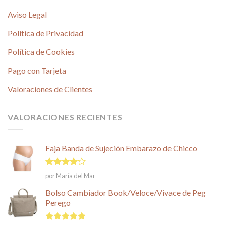
Aviso Legal
Política de Privacidad
Política de Cookies
Pago con Tarjeta
Valoraciones de Clientes
VALORACIONES RECIENTES
Faja Banda de Sujeción Embarazo de Chicco
Valorado
por María del Mar
en
4
de
5
Bolso Cambiador Book/Veloce/Vivace de Peg
Perego