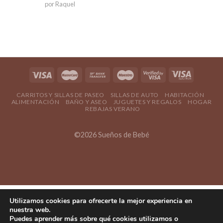
Valorado en
por Raquel
5
de 5
CARRITOS Y SILLAS DE PASEO
SILLAS DE AUTO
HABITACIÓN
ALIMENTACIÓN
BAÑO Y ASEO
JUGUETES Y REGALOS
HOGAR
REBAJAS VERANO
©2026 Sueños de Bebé
Utilizamos cookies para ofrecerte la mejor experiencia en
nuestra web.
Puedes aprender más sobre qué cookies utilizamos o