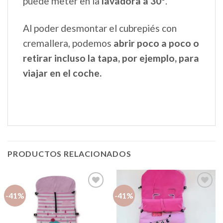
puede meter en la
lavadora a 30º
.
Al poder desmontar el cubrepiés con
cremallera, podemos
abrir poco a poco o
retirar incluso la tapa, por ejemplo, para
viajar en el coche.
PRODUCTOS RELACIONADOS
-41%
-41%
Añadir
Añadir
a la
a la