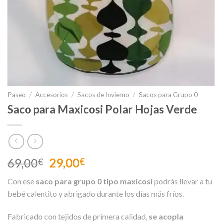
Paseo
/
Accesorios
/
Sacos de Invierno
/
Sacos para Grupo 0
Saco para Maxicosi Polar Hojas Verde
El
El
69,00
29,00
€
€
precio
precio
Con ese
saco para grupo 0 tipo maxicosi
podrás llevar a tu
original
actual
bebé calentito y abrigado durante los días más fríos.
era:
es:
69,00€.
29,00€.
Fabricado con tejidos de primera calidad,
se acopla