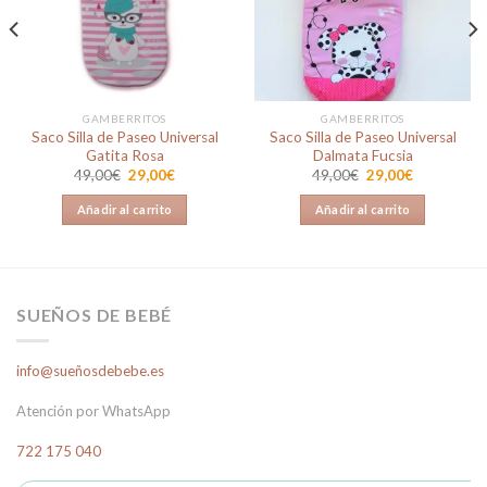
lista de
lista de
deseos
deseos
GAMBERRITOS
GAMBERRITOS
Saco Silla de Paseo Universal
Saco Silla de Paseo Universal
Gatita Rosa
Dalmata Fucsia
El
El
El
El
49,00
€
29,00
€
49,00
€
29,00
€
precio
precio
precio
precio
original
actual
original
actual
Añadir al carrito
Añadir al carrito
era:
es:
era:
es:
49,00€.
29,00€.
49,00€.
29,00€.
SUEÑOS DE BEBÉ
info@sueñosdebebe.es
Atención por WhatsApp
722 175 040