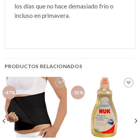
los días que no hace demasiado frío o
incluso en primavera.
PRODUCTOS RELACIONADOS
-47%
-35%
Añadir
Añadir
a la
a la
lista de
lista de
deseos
deseos