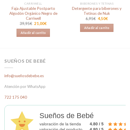
CARRIWELL
BIBERONES Y TETINAS
Faja Ajustable Postparto
Detergente para biberones y
Algodón Orgánico Negro de
Tetinas de Nuk
Carriwell
El
El
6,95
€
4,50
€
precio
precio
El
El
39,95
€
21,00
€
original
actual
precio
precio
Añadir al carrito
era:
es:
original
actual
Añadir al carrito
6,95€.
4,50€.
era:
es:
39,95€.
21,00€.
SUEÑOS DE BEBÉ
info@sueñosdebebe.es
Atención por WhatsApp
722 175 040
Sueños de Bebé
valoración de la tienda
4.80 / 5
valoración del producto
4.80 / 5