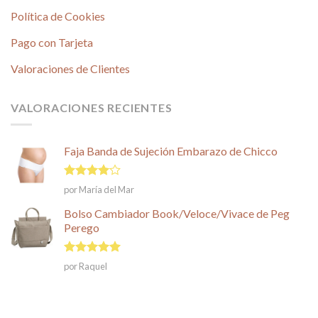
Política de Cookies
Pago con Tarjeta
Valoraciones de Clientes
VALORACIONES RECIENTES
Faja Banda de Sujeción Embarazo de Chicco
Valorado
por María del Mar
en
4
de
5
Bolso Cambiador Book/Veloce/Vivace de Peg
Perego
Valorado en
por Raquel
5
de 5