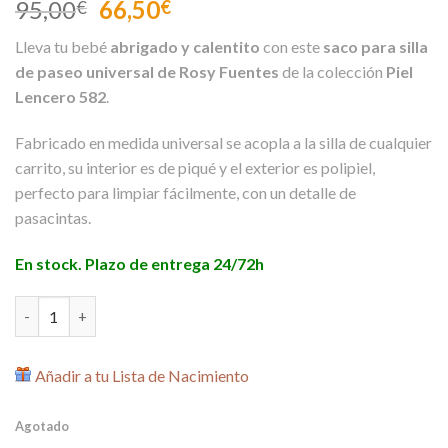
El
El
95,00
66,50
€
€
precio
precio
Lleva tu bebé
abrigado y calentito
con este
saco para silla
original
actual
de paseo universal de Rosy Fuentes
de la colección
Piel
era:
es:
Lencero 582
.
95,00€.
66,50€.
Fabricado en medida universal se acopla a la silla de cualquier
carrito, su interior es de piqué y el exterior es polipiel,
perfecto para limpiar fácilmente, con un detalle de
pasacintas.
En stock. Plazo de entrega 24/72h
Saco Silla Paseo Universal Piel Lencero Gris de Rosy Fuentes ca
Añadir a tu Lista de Nacimiento
Agotado