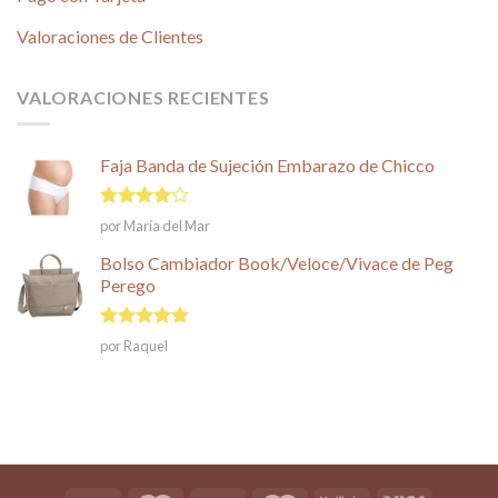
Valoraciones de Clientes
VALORACIONES RECIENTES
Faja Banda de Sujeción Embarazo de Chicco
Valorado
por María del Mar
en
4
de
5
Bolso Cambiador Book/Veloce/Vivace de Peg
Perego
Valorado en
por Raquel
5
de 5