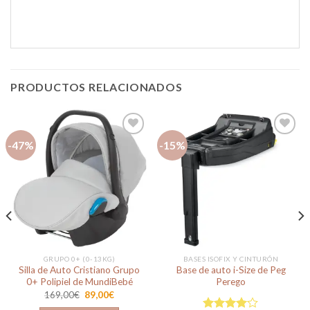
PRODUCTOS RELACIONADOS
-47%
-15%
Añadir
Añadir
a la
a la
lista de
lista de
deseos
deseos
GRUPO 0+ (0-13KG)
BASES ISOFIX Y CINTURÓN
Silla de Auto Cristiano Grupo
Base de auto i-Size de Peg
0+ Polipiel de MundiBebé
Perego
El
El
169,00
€
89,00
€
precio
precio