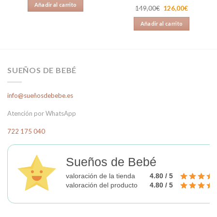
original
actual
Añadir al carrito
Valorado
era:
es:
El
El
149,00
€
126,00
€
169,00€.
89,00€.
en
4.00
precio
precio
original
actual
de 5
Añadir al carrito
era:
es:
149,00€.
126,00€.
SUEÑOS DE BEBÉ
info@sueñosdebebe.es
Atención por WhatsApp
722 175 040
Sueños de Bebé
valoración de la tienda
4.80 / 5
valoración del producto
4.80 / 5