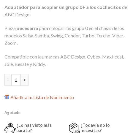
precio
precio
puntuaciones
Adaptador para acoplar un grupo 0+ a los cochecitos
de
de clientes
original
actual
ABC Design.
era:
es:
44,90€.
39,00€.
Pieza
necesaria
para colocar los grupo 0 en el chasis de los
modelos Salsa, Samba, Swing, Condor, Turbo, Tereno, Viper,
Zoom.
Compatible con las marcas ABC Design, Cybex, Maxi-cosi,
Joie, Besafe y Kiddy.
Adaptador Grupo 0 Universal para Carrito de ABC Design canti
Añadir a tu Lista de Nacimiento
Agotado
¿Lo has visto más
¿Todavía no lo
barato?
necesitas?