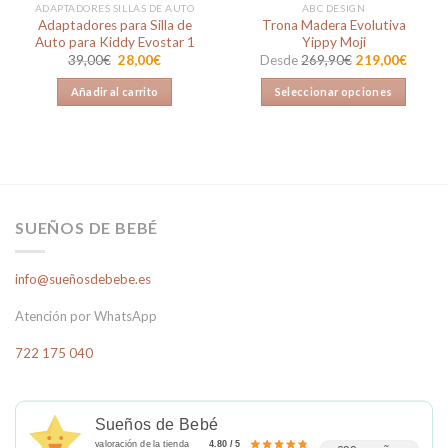
ADAPTADORES SILLAS DE AUTO
ABC DESIGN
Adaptadores para Silla de
Trona Madera Evolutiva
Auto para Kiddy Evostar 1
Yippy Moji
El
El
39,00
€
28,00
€
Desde
269,90
€
219,00
€
precio
precio
original
actual
Añadir al carrito
Seleccionar opciones
era:
es:
39,00€.
28,00€.
Este
producto
tiene
múltiples
variantes.
Las
SUEÑOS DE BEBÉ
opciones
se
info@sueñosdebebe.es
pueden
elegir
Atención por WhatsApp
en
la
722 175 040
página
de
producto
Sueños de Bebé
valoración de la tienda
4.80 / 5