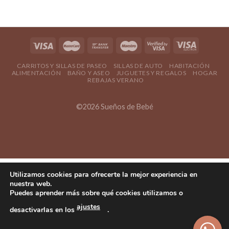
CARRITOS Y SILLAS DE PASEO
SILLAS DE AUTO
HABITACIÓN
ALIMENTACIÓN
BAÑO Y ASEO
JUGUETES Y REGALOS
HOGAR
REBAJAS VERANO
©2026 Sueños de Bebé
Utilizamos cookies para ofrecerte la mejor experiencia en
nuestra web.
Puedes aprender más sobre qué cookies utilizamos o
ajustes
desactivarlas en los
.