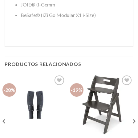
JOIE® (i-Gemm
BeSafe® (iZi Go Modular X1 i-Size)
PRODUCTOS RELACIONADOS
-28%
-19%
Añadir
Añadir
a la
a la
lista de
lista de
deseos
deseos