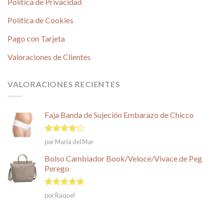
Política de Privacidad
Política de Cookies
Pago con Tarjeta
Valoraciones de Clientes
VALORACIONES RECIENTES
Faja Banda de Sujeción Embarazo de Chicco
Valorado
por María del Mar
en
4
de
5
Bolso Cambiador Book/Veloce/Vivace de Peg
Perego
Valorado en
por Raquel
5
de 5