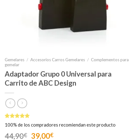
Gemelares
/
Accesorios Carros Gemelares
/
Complementos para
gemelar
Adaptador Grupo 0 Universal para
Carrito de ABC Design
Valorado
2
100% de los compradores recomiendan este producto
5.00
sobre
5 basado
El
El
44,90
39,00
€
€
en