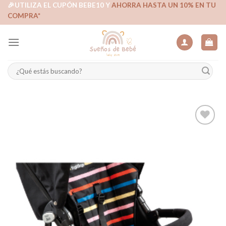
Skip
🎉UTILIZA EL CUPÓN BEBE10 Y
AHORRA HASTA UN 10% EN TU
COMPRA*
to
content
Buscar
por:
Añadir
a la
lista de
deseos