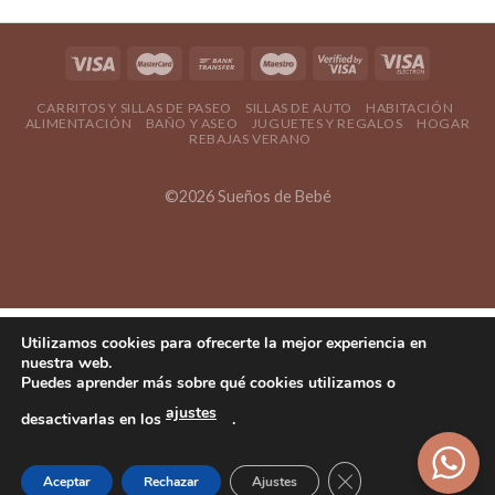
CARRITOS Y SILLAS DE PASEO
SILLAS DE AUTO
HABITACIÓN
ALIMENTACIÓN
BAÑO Y ASEO
JUGUETES Y REGALOS
HOGAR
REBAJAS VERANO
©2026 Sueños de Bebé
Utilizamos cookies para ofrecerte la mejor experiencia en
nuestra web.
Puedes aprender más sobre qué cookies utilizamos o
ajustes
desactivarlas en los
.
Cerrar el banner d
Aceptar
Rechazar
Ajustes