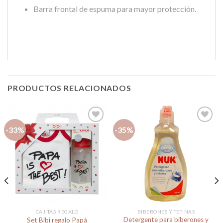
Barra frontal de espuma para mayor protección
.
PRODUCTOS RELACIONADOS
-33%
-35%
Añadir
Añadir
a la
a la
lista de
lista de
deseos
deseos
CAJITAS REGALO
BIBERONES Y TETINAS
Detergente para biberones y
Set Bibi regalo Papá