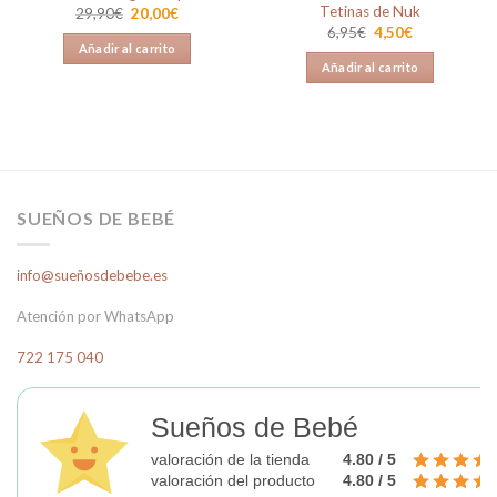
Tetinas de Nuk
El
El
29,90
€
20,00
€
precio
precio
El
El
6,95
€
4,50
€
original
actual
precio
precio
Añadir al carrito
era:
es:
original
actual
Añadir al carrito
29,90€.
20,00€.
era:
es:
6,95€.
4,50€.
.
SUEÑOS DE BEBÉ
info@sueñosdebebe.es
Atención por WhatsApp
722 175 040
Sueños de Bebé
valoración de la tienda
4.80 / 5
valoración del producto
4.80 / 5