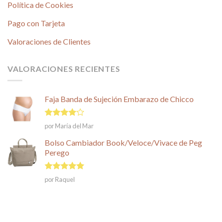
Política de Cookies
Pago con Tarjeta
Valoraciones de Clientes
VALORACIONES RECIENTES
Faja Banda de Sujeción Embarazo de Chicco
Valorado
por María del Mar
en
4
de
5
Bolso Cambiador Book/Veloce/Vivace de Peg
Perego
Valorado en
por Raquel
5
de 5