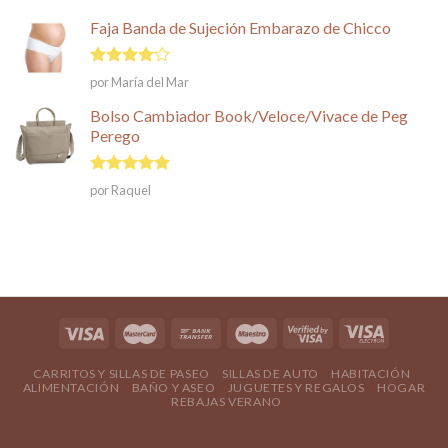
Faja Banda de Sujeción Embarazo de Chicco
Valorado
por María del Mar
en
4
de
5
Bolso Cambiador Book/Veloce/Vivace de Peg
Perego
Valorado en
por Raquel
5
de 5
CARRITOS Y SILLAS DE PASEO
SILLAS DE AUTO
HABITACIÓN
ALIMENTACIÓN
BAÑO Y ASEO
JUGUETES Y REGALOS
HOGAR
REBAJAS VERANO