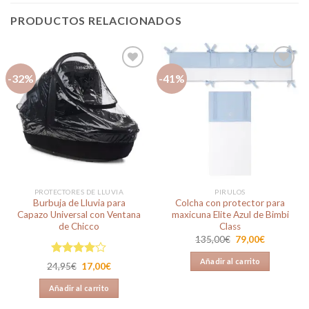
PRODUCTOS RELACIONADOS
-32%
-41%
Añadir
Añadir
a la
a la
lista de
lista de
deseos
deseos
PROTECTORES DE LLUVIA
PIRULOS
Burbuja de Lluvia para
Colcha con protector para
Capazo Universal con Ventana
maxicuna Elite Azul de Bimbi
de Chicco
Class
El
El
135,00
€
79,00
€
precio
precio
original
actual
Añadir al carrito
Valorado
era:
es:
El
El
24,95
€
17,00
€
135,00€.
79,00€.
en
4.00
precio
precio
original
actual
de 5
Añadir al carrito
era:
es:
24,95€.
17,00€.