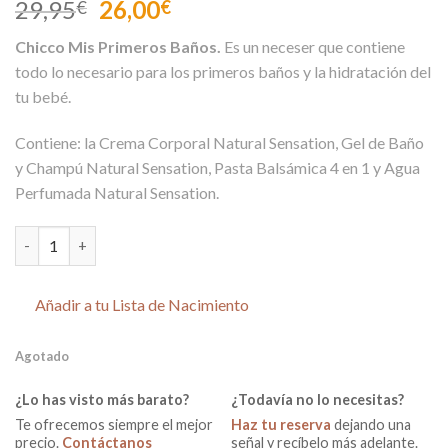
El
El
29,95
26,00
€
€
precio
precio
Chicco Mis Primeros Baños.
Es un neceser que contiene
original
actual
todo lo necesario para los primeros baños y la hidratación del
era:
es:
tu bebé.
29,95€.
26,00€.
Contiene: la Crema Corporal Natural Sensation, Gel de Baño
y Champú Natural Sensation, Pasta Balsámica 4 en 1 y Agua
Perfumada Natural Sensation.
Set de Aseo con Neceser Mis Primeros Baños Natural Sensation
Añadir a tu Lista de Nacimiento
Agotado
¿Lo has visto más barato?
¿Todavía no lo necesitas?
Te ofrecemos siempre el mejor
Haz tu reserva
dejando una
precio.
Contáctanos
señal y recíbelo más adelante.