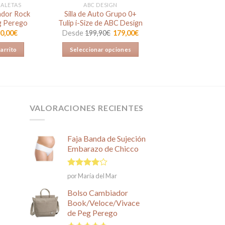
MALETAS
ABC DESIGN
ador Rock
Silla de Auto Grupo 0+
g Perego
Tulip i-Size de ABC Design
l
El
0,00
€
Desde
199,90
€
179,00
€
recio
precio
riginal
actual
carrito
Seleccionar opciones
ra:
es:
9,00€.
30,00€.
Este
producto
tiene
múltiples
VALORACIONES RECIENTES
variantes.
Las
opciones
Faja Banda de Sujeción
se
Embarazo de Chicco
pueden
elegir
Valorado
por María del Mar
en
en
4
de
la
5
Bolso Cambiador
página
Book/Veloce/Vivace
de
de Peg Perego
producto