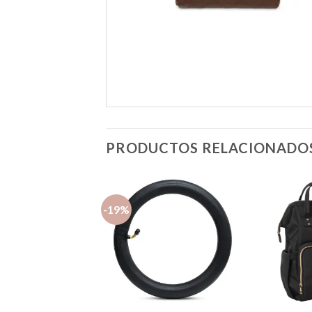
PRODUCTOS RELACIONADO
-19%
Añadir
Añadir
a la
a la
lista de
lista de
deseos
deseos