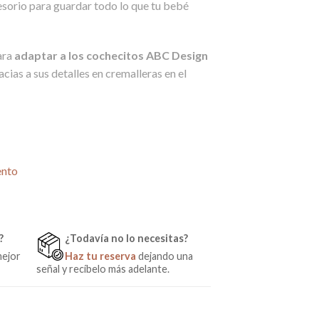
esorio para guardar todo lo que tu bebé
ara
adaptar a los cochecitos ABC Design
racias a sus detalles en cremalleras en el
BC Design (Color a juego con el carrito) cantidad
ento
?
¿Todavía no lo necesitas?
mejor
Haz tu reserva
dejando una
señal y recíbelo más adelante.