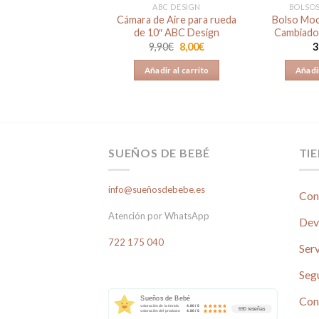
ABY MONSTERS
ABC DESIGN
BOLSOS
so Organizador
Cámara de Aire para rueda
Bolso Moc
ra Negro de Baby
de 10″ ABC Design
Cambiado
Monsters
El
El
9,90
€
8,00
€
3
precio
precio
El
El
9,90
€
26,90
€
original
actual
precio
precio
Añadir al carrito
Añadir
era:
es:
original
actual
ñadir al carrito
9,90€.
8,00€.
era:
es:
39,90€.
26,90€.
SUEÑOS DE BEBÉ
TI
info@sueñosdebebe.es
Con
Atención por WhatsApp
Dev
722 175 040
Serv
Seg
Con
Sueños de Bebé
valoración de la tienda
4.80 / 5
690 reseñas
valoración del producto
4.80 / 5