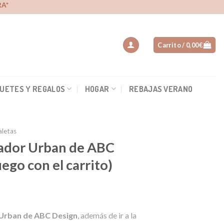
A*
Carrito /
0,00
€
UETES Y REGALOS
HOGAR
REBAJAS VERANO
aletas
ador Urban de ABC
uego con el carrito)
Urban de ABC Design
, además de ir a la