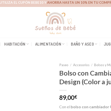
UTILIZA EL CUPÓN BEBE10 Y
AHORRA HASTA UN 10% EN TU COMPR
HABITACIÓN
ALIMENTACIÓN
BAÑO Y ASEO
JUG
Paseo
/
Accesorios
/
Bolsos y M
Bolso con Cambi
Design (Color a j
Añadir
a la
lista de
89,00
€
deseos
Con el
bolso con cambiador 