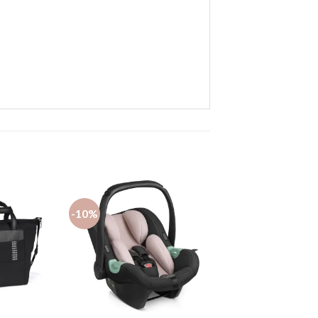
-10%
Añadir
Añadir
a la
a la
lista de
lista de
deseos
deseos