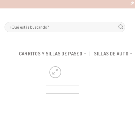
Skip
🎉
to
content
Buscar
por:
CARRITOS Y SILLAS DE PASEO
SILLAS DE AUTO