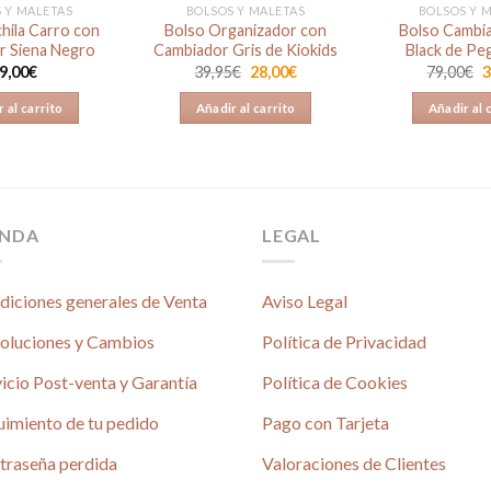
 Y MALETAS
BOLSOS Y MALETAS
BOLSOS Y 
hila Carro con
Bolso Organizador con
Bolso Cambi
r Siena Negro
Cambiador Gris de Kiokids
Black de Pe
El
El
E
9,00
€
39,95
€
28,00
€
79,00
€
3
precio
precio
p
original
actual
o
 al carrito
Añadir al carrito
Añadir al 
era:
es:
e
39,95€.
28,00€.
7
ENDA
LEGAL
diciones generales de Venta
Aviso Legal
oluciones y Cambios
Política de Privacidad
icio Post-venta y Garantía
Política de Cookies
uimiento de tu pedido
Pago con Tarjeta
traseña perdida
Valoraciones de Clientes