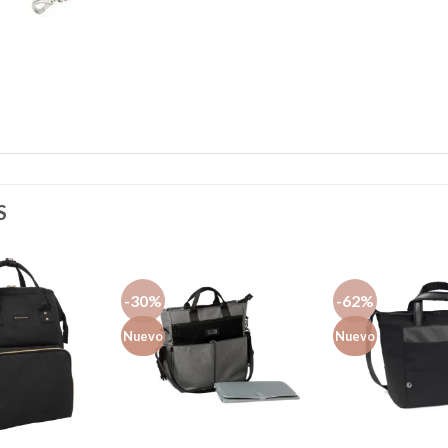
S
-30%
-62%
Nuevo
Nuevo
Añadir
Añadir
a la
a la
lista de
lista de
deseos
deseos