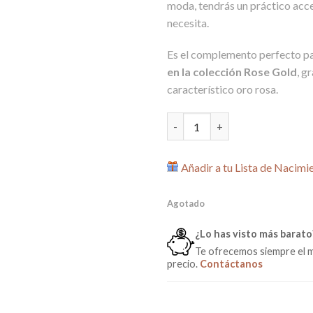
moda, tendrás un práctico acc
necesita.
Es el complemento perfecto p
en la colección Rose Gold
, g
característico oro rosa.
Bolso con Cambiador Urban de A
Añadir a tu Lista de Nacimi
Agotado
¿Lo has visto más barato
Te ofrecemos siempre el 
precio.
Contáctanos