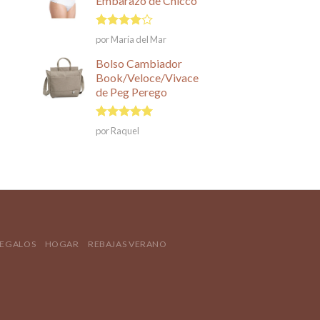
Embarazo de Chicco
Valorado
por María del Mar
en
4
de
5
Bolso Cambiador
Book/Veloce/Vivace
de Peg Perego
Valorado en
por Raquel
5
de 5
REGALOS
HOGAR
REBAJAS VERANO