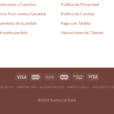
oluciones y Cambios
Política de Privacidad
icio Post-venta y Garantía
Política de Cookies
uimiento de tu pedido
Pago con Tarjeta
é
traseña perdida
Valoraciones de Clientes
4.80 / 5
690 reseñas
4.80 / 5
 DE AUTO
HABITACIÓN
ALIMENTACIÓN
BAÑO Y ASEO
JUGUETES Y 
©2026 Sueños de Bebé