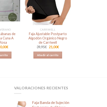
Añadir
Añadir
a la
a la
lista de
lista de
deseos
deseos
 VERANO
CARRIWELL
sábanas de
Faja Ajustable Postparto
ra Cuna A
Algodón Orgánico Negro
Rosa
de Carriwell
l
El
El
El
0,00
€
39,95
€
21,00
€
recio
precio
precio
precio
riginal
actual
original
actual
carrito
Añadir al carrito
ra:
es:
era:
es:
5,90€.
20,00€.
39,95€.
21,00€.
VALORACIONES RECIENTES
Faja Banda de Sujeción