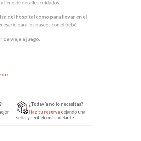
 y lleno de detalles cuidados.
0€.
sa del hospital como para llevar en el
ecesario para los paseos con el bebé.
 de viaje a juego.
Ecopiel Gris/Blanco de Naf Naf cantidad
ento
?
¿Todavía no lo necesitas?
mejor
Haz tu reserva
dejando una
señal y recíbelo más adelante.