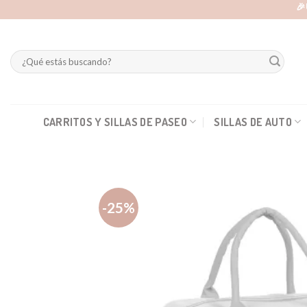
Skip
🎉
to
content
Buscar
por:
CARRITOS Y SILLAS DE PASEO
SILLAS DE AUTO
-25%