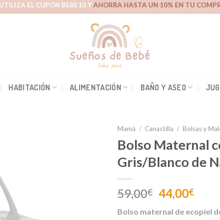
UTILIZA EL CUPÓN BEBE10 Y
AHORRA HASTA UN 10% EN TU COMPR
HABITACIÓN
ALIMENTACIÓN
BAÑO Y ASEO
JUG
Mamá
/
Canastilla
/
Bolsas y Mal
Bolso Maternal 
Gris/Blanco de N
Añadir
a la
lista de
El
El
59,00
44,00
€
€
deseos
precio
prec
Bolso maternal de ecopiel d
original
actu