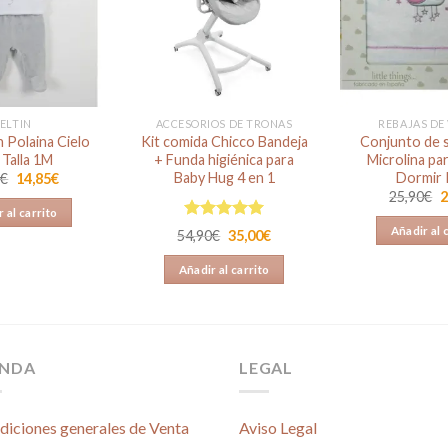
Añadir
Añadir
a la
a la
lista de
lista de
deseos
deseos
ELTIN
ACCESORIOS DE TRONAS
REBAJAS DE
 Polaina Cielo
Kit comida Chicco Bandeja
Conjunto de 
 Talla 1M
+ Funda higiénica para
Microlina pa
Baby Hug 4 en 1
Dormir 
El
El
5
€
14,85
€
precio
precio
E
25,90
€
2
original
actual
p
 al carrito
era:
es:
o
Valorado en
Añadir al 
24,95€.
14,85€.
El
El
54,90
€
35,00
€
e
5.00
de 5
precio
precio
2
original
actual
Añadir al carrito
era:
es:
54,90€.
35,00€.
ENDA
LEGAL
diciones generales de Venta
Aviso Legal