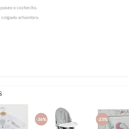
e paseo o cochecito.
lo colgado al hombro.
S
-36%
-23%