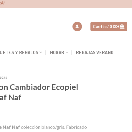
A*
Carrito /
0,00
€
UETES Y REGALOS
HOGAR
REBAJAS VERANO
etas
con Cambiador Ecopiel
af Naf
io
e Naf Naf
colección blanco/gris. Fabricado
al