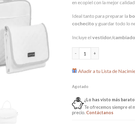
en ecopiel con la mejor calidad
era:
es:
59,00€.
44,0
Ideal tanto para preparar la
bol
cochecito
y guardar todo lo n
Incluye el
vestidor/cambiador
Bolso Maternal con Cambiador 
Añadir a tu Lista de Nacimi
Agotado
¿Lo has visto más barato
Te ofrecemos siempre el 
precio.
Contáctanos