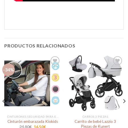
PRODUCTOS RELACIONADOS
-34%
Añadir
Añadir
a la
a la
lista de
lista de
deseos
deseos
CINTURONES SEGURIDAD PARA EMBARAZADA
CARROS 3 PIEZAS
Carrito de bebé Lazzio 3
Cinturón embarazada Kiokids
Piezas de Kunert
El
El
24,90
€
16,50
€