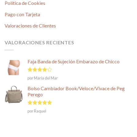
Política de Cookies
Pago con Tarjeta
Valoraciones de Clientes
VALORACIONES RECIENTES
Faja Banda de Sujeción Embarazo de Chicco
Valorado
por María del Mar
en
4
de
5
Bolso Cambiador Book/Veloce/Vivace de Peg
Perego
Valorado en
por Raquel
5
de 5