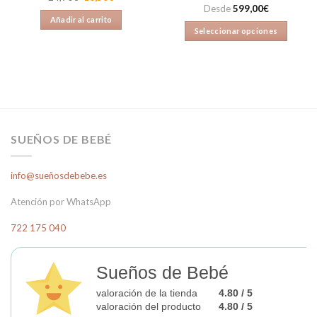
precio
precio
Desde
599,00
€
original
actual
Añadir al carrito
era:
es:
Seleccionar opciones
24,90€.
16,50€.
Este
producto
tiene
múltiples
variantes.
Las
opciones
SUEÑOS DE BEBÉ
se
pueden
info@sueñosdebebe.es
elegir
en
Atención por WhatsApp
la
página
722 175 040
de
producto
Sueños de Bebé
valoración de la tienda
4.80 / 5
valoración del producto
4.80 / 5