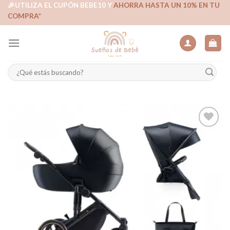
Skip
🎉UTILIZA EL CUPÓN BEBE10 Y
AHORRA HASTA UN 10% EN TU
COMPRA*
to
content
Buscar
por:
Añadir
a la
lista de
deseos