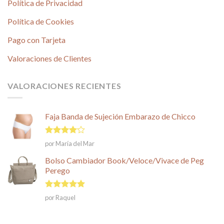
Política de Privacidad
Política de Cookies
Pago con Tarjeta
Valoraciones de Clientes
VALORACIONES RECIENTES
Faja Banda de Sujeción Embarazo de Chicco
Valorado
por María del Mar
en
4
de
5
Bolso Cambiador Book/Veloce/Vivace de Peg
Perego
Valorado en
por Raquel
5
de 5