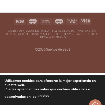
CARRITOS Y SILLAS DE PASEO
SILLAS DE AUTO
HABITACIÓN
ALIMENTACIÓN
BAÑO Y ASEO
JUGUETES Y REGALOS
HOGAR
REBAJAS VERANO
©2026 Sueños de Bebé
Utilizamos cookies para ofrecerte la mejor experiencia en
nuestra web.
Puedes aprender más sobre qué cookies utilizamos o
ajustes
desactivarlas en los
.