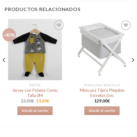
PRODUCTOS RELACIONADOS
-40%
Añadir
Añadir
a la
a la
lista de
lista de
deseos
deseos
BELTIN
MINICUNAS SENCILLAS
Jersey con Polaina Comic
Minicuna Tijera Plegable
Talla 0M
Estrellas Gris
El
El
23,00
€
13,69
€
129,00
€
precio
precio
original
actual
Añadir al carrito
Añadir al carrito
era:
es:
23,00€.
13,69€.