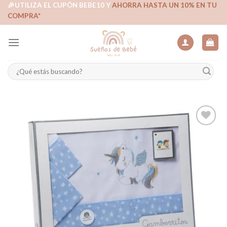
Skip
🎉UTILIZA EL CUPÓN BEBE10 Y
AHORRA HASTA UN 10% EN TU
COMPRA*
to
content
Buscar
por:
Añadir
a la
lista de
deseos