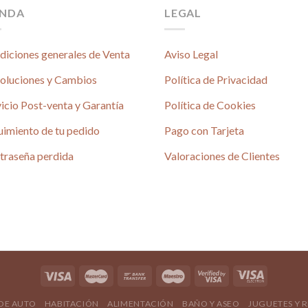
ENDA
LEGAL
diciones generales de Venta
Aviso Legal
oluciones y Cambios
Política de Privacidad
icio Post-venta y Garantía
Política de Cookies
uimiento de tu pedido
Pago con Tarjeta
é
traseña perdida
Valoraciones de Clientes
4.80 / 5
690 reseñas
4.80 / 5
 DE AUTO
HABITACIÓN
ALIMENTACIÓN
BAÑO Y ASEO
JUGUETES Y 