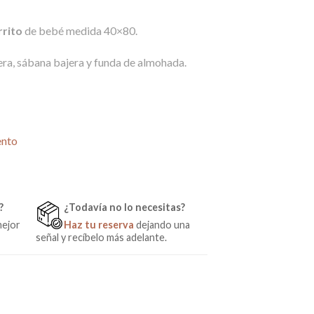
rrito
de bebé medida 40×80.
era, sábana bajera y funda de almohada.
 para Carrito Pajaritos verde cantidad
ento
?
¿Todavía no lo necesitas?
mejor
Haz tu reserva
dejando una
señal y recíbelo más adelante.