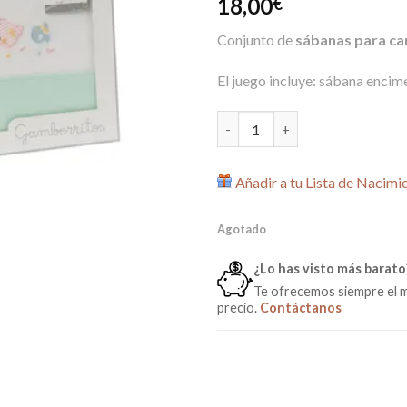
18,00
€
en
puntuación
Conjunto de
sábanas para ca
de cliente
El juego incluye: sábana encim
Conjunto sábanas 100%Algodón
Añadir a tu Lista de Nacimi
Agotado
¿Lo has visto más barato
Te ofrecemos siempre el 
precio.
Contáctanos