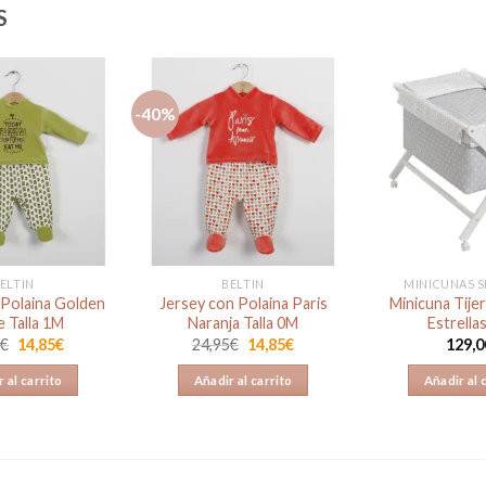
S
-40%
Añadir
Añadir
a la
a la
lista de
lista de
deseos
deseos
ELTIN
BELTIN
MINICUNAS S
 Polaina Golden
Jersey con Polaina Paris
Minicuna Tije
 Talla 1M
Naranja Talla 0M
Estrella
El
El
El
El
5
€
14,85
€
24,95
€
14,85
€
129,0
precio
precio
precio
precio
original
actual
original
actual
 al carrito
Añadir al carrito
Añadir al 
era:
es:
era:
es:
24,95€.
14,85€.
24,95€.
14,85€.