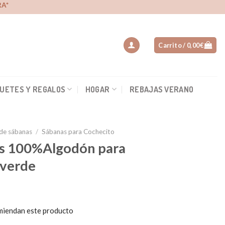
A*
Carrito /
0,00
€
UETES Y REGALOS
HOGAR
REBAJAS VERANO
de sábanas
/
Sábanas para Cochecito
s 100%Algodón para
 verde
miendan este producto