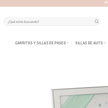
Skip
🎉
to
content
Buscar
por:
CARRITOS Y SILLAS DE PASEO
SILLAS DE AUTO