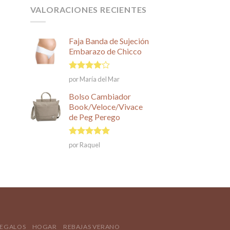
VALORACIONES RECIENTES
Faja Banda de Sujeción
Embarazo de Chicco
Valorado
por María del Mar
en
4
de
5
Bolso Cambiador
Book/Veloce/Vivace
de Peg Perego
Valorado en
por Raquel
5
de 5
REGALOS
HOGAR
REBAJAS VERANO