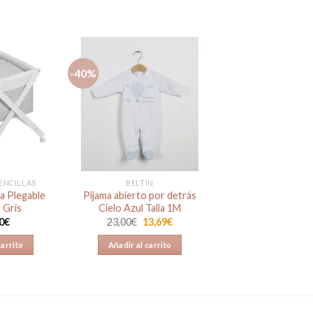
-40%
Añadir
Añadir
a la
a la
lista de
lista de
deseos
deseos
ENCILLAS
BELTIN
ra Plegable
Pijama abierto por detrás
s Gris
Cielo Azul Talla 1M
El
El
0
€
23,00
€
13,69
€
precio
precio
original
actual
carrito
Añadir al carrito
era:
es:
23,00€.
13,69€.