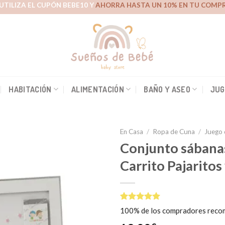
UTILIZA EL CUPÓN BEBE10 Y
AHORRA HASTA UN 10% EN TU COMPR
HABITACIÓN
ALIMENTACIÓN
BAÑO Y ASEO
JUG
En Casa
/
Ropa de Cuna
/
Juego 
Conjunto sábana
Carrito Pajaritos
Añadir
a la
lista de
deseos
Valorado
1
100% de los compradores reco
5.00
sobre
5 basado