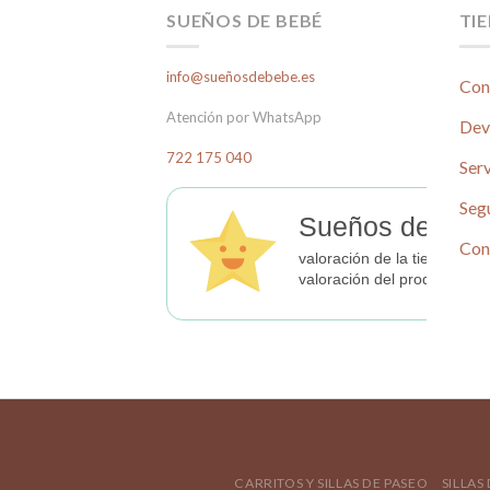
SUEÑOS DE BEBÉ
TI
info@sueñosdebebe.es
Con
Atención por WhatsApp
Dev
722 175 040
Serv
Seg
Sueños de Beb
Con
valoración de la tienda
valoración del producto
CARRITOS Y SILLAS DE PASEO
SILLAS