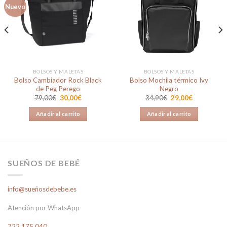
Añadir
Añadir
Nuevo
a la
a la
lista de
lista de
deseos
deseos
BOLSOS Y MALETAS
BOLSOS Y MALETAS
Bolso Cambiador Rock Black
Bolso Mochila térmico Ivy
de Peg Perego
Negro
El
El
El
El
79,00
€
30,00
€
34,90
€
29,00
€
precio
precio
precio
precio
original
actual
original
actual
Añadir al carrito
Añadir al carrito
era:
es:
era:
es:
79,00€.
30,00€.
34,90€.
29,00€.
SUEÑOS DE BEBÉ
info@sueñosdebebe.es
Atención por WhatsApp
722 175 040