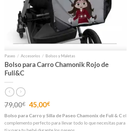
Paseo
/
Accesorios
/
Bolsos y Maletas
Bolso para Carro Chamonik Rojo de
Fuli&C
El
El
79,00
45,00
€
€
precio
precio
Bolso para Carro y Silla de Paseo Chamonix de Fuli & C
el
original
actual
complemento perfecto para llevar todo lo que necesitas para
era:
es:
ti y para tu bebé durante los paseos.