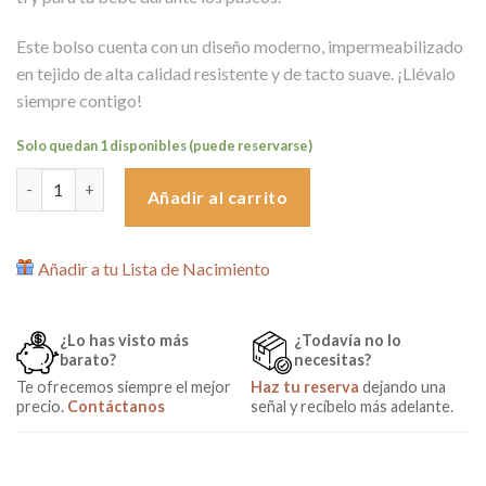
79,00€.
45,00€.
Este bolso cuenta con un diseño moderno, impermeabilizado
en tejido de alta calidad resistente y de tacto suave. ¡Llévalo
siempre contigo!
Solo quedan 1 disponibles (puede reservarse)
Bolso para Carro Chamonik Rojo de Fuli&C cantidad
Añadir al carrito
Añadir a tu Lista de Nacimiento
¿Lo has visto más
¿Todavía no lo
barato?
necesitas?
Te ofrecemos siempre el mejor
Haz tu reserva
dejando una
precio.
Contáctanos
señal y recíbelo más adelante.