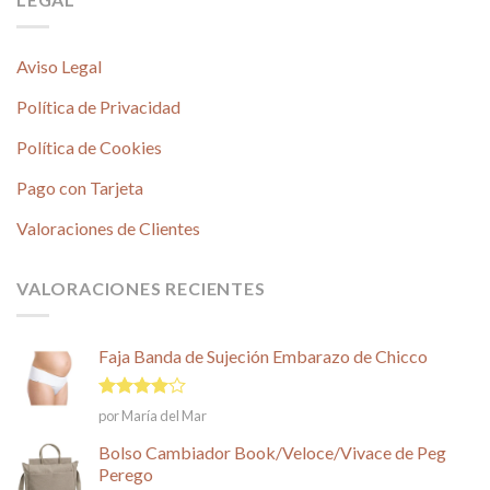
Aviso Legal
Política de Privacidad
Política de Cookies
Pago con Tarjeta
Valoraciones de Clientes
VALORACIONES RECIENTES
Faja Banda de Sujeción Embarazo de Chicco
Valorado
por María del Mar
en
4
de
5
Bolso Cambiador Book/Veloce/Vivace de Peg
Perego