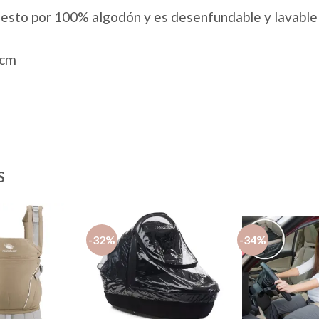
uesto por 100% algodón y es desenfundable y lavable
 cm
S
-32%
-34%
Añadir
Añadir
a la
a la
lista de
lista de
deseos
deseos