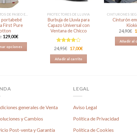
COMPLEMENTOS DE PASEO EN REBAJAS
PROTECTORES DE LLUVIA
a portabebé
Burbuja de Lluvia para
Cinturón em
 First Pure
Capazo Universal con
Kioki
otton
Ventana de Chicco
E
24,90
€
1
p
e
129,00
€
o
Añadir al 
e
Valorado
nar opciones
2
El
El
24,95
€
17,00
€
en
4.00
precio
precio
Este
original
actual
de 5
Añadir al carrito
era:
es:
producto
24,95€.
17,00€.
tiene
múltiples
variantes.
ENDA
LEGAL
Las
opciones
se
diciones generales de Venta
Aviso Legal
pueden
elegir
oluciones y Cambios
Política de Privacidad
en
icio Post-venta y Garantía
Política de Cookies
la