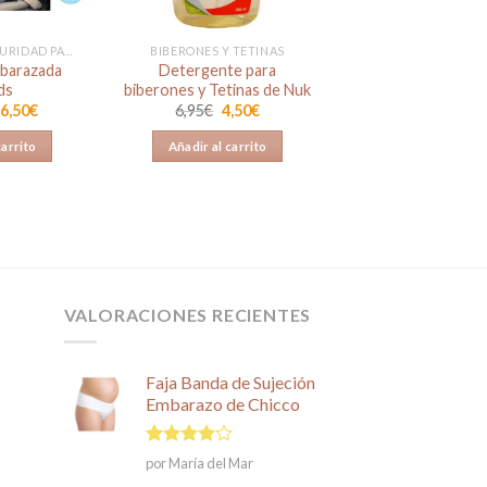
CINTURONES SEGURIDAD PARA EMBARAZADA
BIBERONES Y TETINAS
barazada
Detergente para
ds
biberones y Tetinas de Nuk
l
El
El
El
6,50
€
6,95
€
4,50
€
recio
precio
precio
precio
riginal
actual
original
actual
carrito
Añadir al carrito
ra:
es:
era:
es:
4,90€.
16,50€.
6,95€.
4,50€.
VALORACIONES RECIENTES
Faja Banda de Sujeción
Embarazo de Chicco
Valorado
por María del Mar
en
4
de