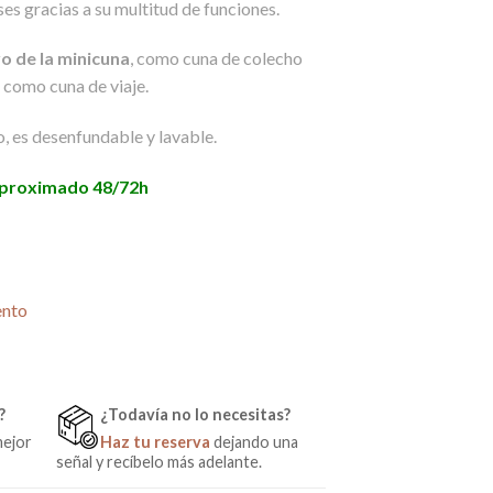
s gracias a su multitud de funciones.
0€.
o de la minicuna
, como cuna de colecho
o como cuna de viaje.
, es desenfundable y lavable.
 aproximado 48/72h
 de Bimbi Casual cantidad
ento
?
¿Todavía no lo necesitas?
mejor
Haz tu reserva
dejando una
señal y recíbelo más adelante.