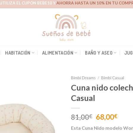
UTILIZA EL CUPÓN BEBE10 Y
AHORRA HASTA UN 10% EN TU COMPR
HABITACIÓN
ALIMENTACIÓN
BAÑO Y ASEO
JUG
Bimbi Dreams
/
Bimbi Casual
Cuna nido colec
Casual
Añadir
a la
lista de
El
El
81,00
68,00
€
€
deseos
precio
prec
Esta Cuna Nido modelo Wo
original
actu