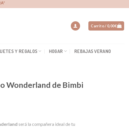
A*
Carrito /
0,00
€
UETES Y REGALOS
HOGAR
REBAJAS VERANO
ho Wonderland de Bimbi
io
nderland
será la compañera ideal de tu
al