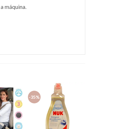
 a máquina.
-35%
Añadir
Añadir
a la
a la
lista de
lista de
deseos
deseos