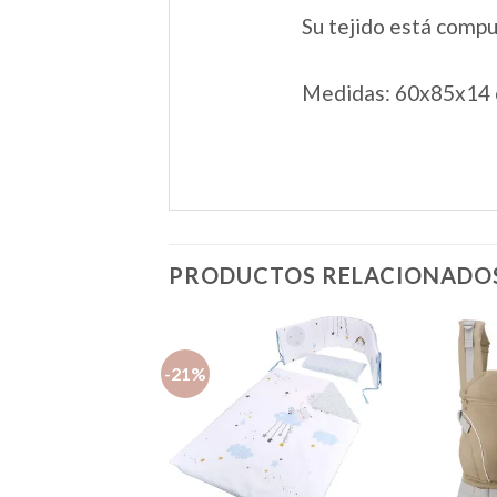
Su tejido está comp
Medidas:
60x85x14
PRODUCTOS RELACIONADO
-21%
Añadir
Añadir
a la
a la
lista de
lista de
deseos
deseos