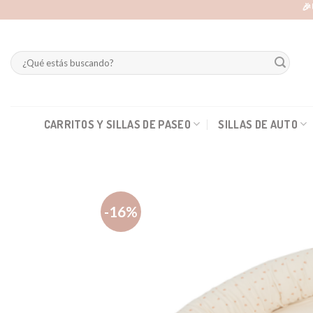
Skip
🎉
to
content
Buscar
por:
CARRITOS Y SILLAS DE PASEO
SILLAS DE AUTO
-16%