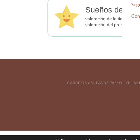
Seg
Sueños de Beb
Con
valoración de la tienda
valoración del producto
CARRITOS Y SILLAS DE PASEO
SILLAS