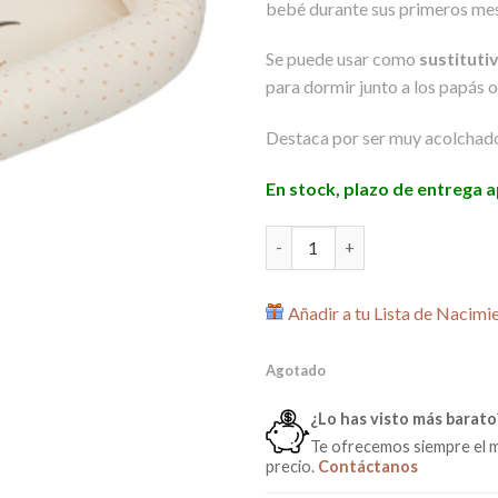
bebé durante sus primeros mese
era:
es:
81,00€.
68,0
Se puede usar como
sustitutiv
para dormir junto a los papás 
Destaca por ser muy acolchado
En stock, plazo de entrega
Cuna nido colecho Wonderland
Añadir a tu Lista de Nacimi
Agotado
¿Lo has visto más barato
Te ofrecemos siempre el 
precio.
Contáctanos