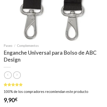
Paseo
/
Complementos
Enganche Universal para Bolso de ABC
Design
Valorado
1
100% de los compradores recomiendan este producto
5.00
sobre
5 basado
9,90
€
en
puntuación