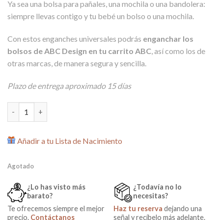
Ya sea una bolsa para pañales, una mochila o una bandolera:
de cliente
siempre llevas contigo y tu bebé un bolso o una mochila.
Con estos enganches universales podrás
enganchar los
bolsos de ABC Design en tu carrito ABC
, así como los de
otras marcas, de manera segura y sencilla.
Plazo de entrega aproximado 15 días
Enganche Universal para Bolso de ABC Design cantidad
Añadir a tu Lista de Nacimiento
Agotado
¿Lo has visto más
¿Todavía no lo
barato?
necesitas?
Te ofrecemos siempre el mejor
Haz tu reserva
dejando una
precio.
Contáctanos
señal y recíbelo más adelante.