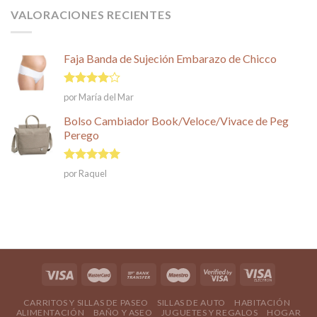
VALORACIONES RECIENTES
Faja Banda de Sujeción Embarazo de Chicco
Valorado
por María del Mar
en
4
de
5
Bolso Cambiador Book/Veloce/Vivace de Peg
Perego
Valorado en
por Raquel
5
de 5
CARRITOS Y SILLAS DE PASEO
SILLAS DE AUTO
HABITACIÓN
ALIMENTACIÓN
BAÑO Y ASEO
JUGUETES Y REGALOS
HOGAR