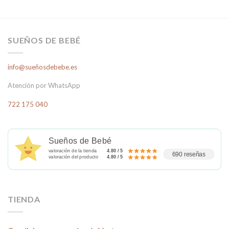
Este
producto
tiene
múltiples
SUEÑOS DE BEBÉ
variantes.
Las
info@sueñosdebebe.es
opciones
se
Atención por WhatsApp
pueden
elegir
722 175 040
en
la
página
Sueños de Bebé
de
valoración de la tienda
4.80 / 5
producto
690 reseñas
valoración del producto
4.80 / 5
TIENDA