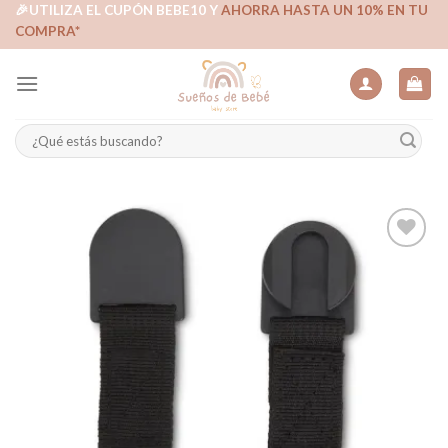
Skip
🎉UTILIZA EL CUPÓN BEBE10 Y
AHORRA HASTA UN 10% EN TU
COMPRA*
to
content
Buscar
por:
Añadir
a la
lista de
deseos