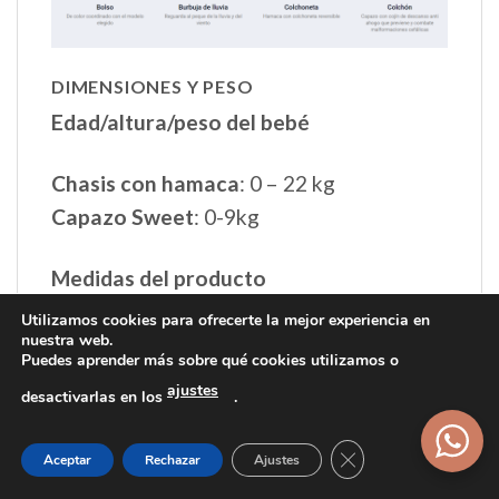
DIMENSIONES Y PESO
Edad/altura/peso del bebé
Chasis con hamaca
: 0 – 22 kg
Capazo Sweet
: 0-9kg
Medidas del producto
Utilizamos cookies para ofrecerte la mejor experiencia en
Chasis con hamaca:
nuestra web.
Puedes aprender más sobre qué cookies utilizamos o
Desplegado: 82 / 94 x 58 x 80/105 cm
ajustes
desactivarlas en los
.
Plegado: 70 x 58 x 29 cm
Respaldo: 32 cm x 46,5 cm
Cerrar el banner d
Aceptar
Rechazar
Ajustes
Asiento: 32 cm x 26 cm