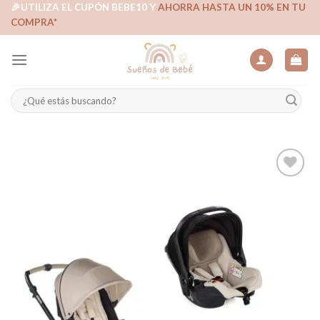
Skip
🎉UTILIZA EL CUPÓN BEBE10 Y
AHORRA HASTA UN 10% EN TU
COMPRA*
to
content
Buscar
por:
Añadir
a la
lista de
deseos