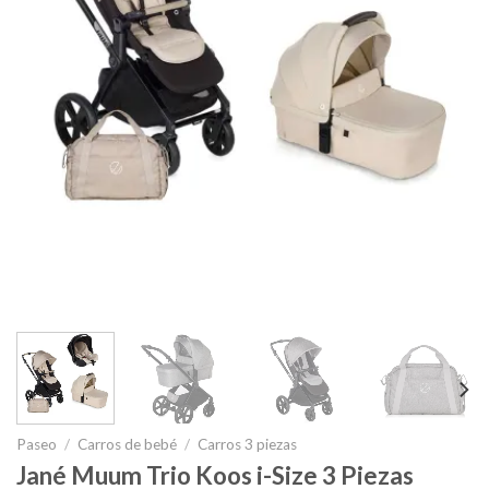
Paseo
/
Carros de bebé
/
Carros 3 piezas
Jané Muum Trio Koos i-Size 3 Piezas