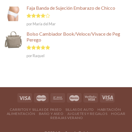
Faja Banda de Sujeción Embarazo de Chicco
Valorado
por María del Mar
en
4
de
5
Bolso Cambiador Book/Veloce/Vivace de Peg
Perego
Valorado en
por Raquel
5
de 5
CARRITOS Y SILLAS DE PASEO
SILLAS DE AUTO
HABITACIÓN
ALIMENTACIÓN
BAÑO Y ASEO
JUGUETES Y REGALOS
HOGAR
REBAJAS VERANO