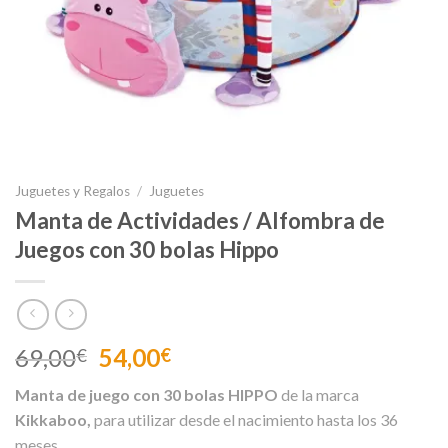
Juguetes y Regalos
/
Juguetes
Manta de Actividades / Alfombra de
Juegos con 30 bolas Hippo
El
El
69,00
54,00
€
€
precio
precio
Manta de juego con 30 bolas HIPPO
de la marca
original
actual
Kikkaboo,
para utilizar desde el nacimiento hasta los 36
era:
es:
meses.