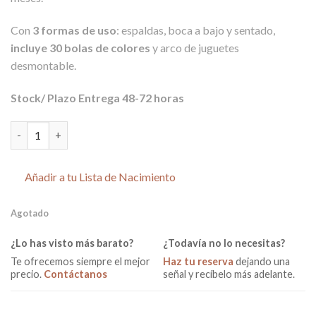
69,00€.
54,00€.
Con
3 formas de uso
: espaldas, boca a bajo y sentado,
incluye 30 bolas de colores
y arco de juguetes
desmontable.
Stock/ Plazo Entrega 48-72 horas
Manta de Actividades / Alfombra de Juegos con 30 bolas Hippo 
Añadir a tu Lista de Nacimiento
Agotado
¿Lo has visto más barato?
¿Todavía no lo necesitas?
Te ofrecemos siempre el mejor
Haz tu reserva
dejando una
precio.
Contáctanos
señal y recíbelo más adelante.