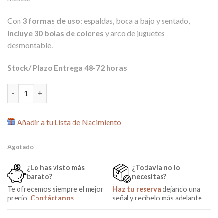
69,00€.
54,00€.
Con
3 formas de uso
: espaldas, boca a bajo y sentado,
incluye 30 bolas de colores
y arco de juguetes
desmontable.
Stock/ Plazo Entrega 48-72 horas
Manta de Actividades / Alfombra de Juegos con 30 bolas Lady b
Añadir a tu Lista de Nacimiento
Agotado
¿Lo has visto más
¿Todavía no lo
barato?
necesitas?
Te ofrecemos siempre el mejor
Haz tu reserva
dejando una
precio.
Contáctanos
señal y recíbelo más adelante.