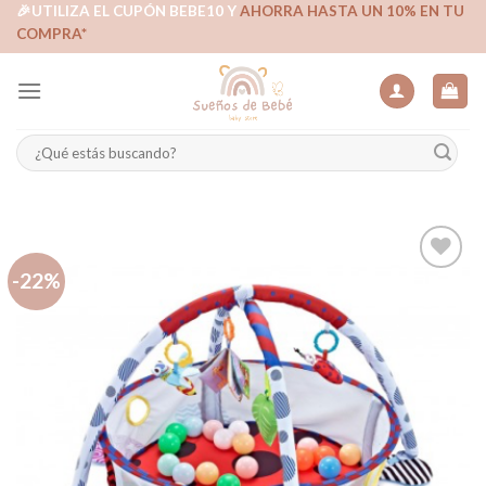
Skip
🎉UTILIZA EL CUPÓN BEBE10 Y
AHORRA HASTA UN 10% EN TU
COMPRA*
to
content
Buscar
por:
-22%
Añadir
a la
lista de
deseos