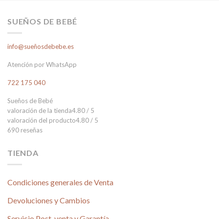
SUEÑOS DE BEBÉ
info@sueñosdebebe.es
Atención por WhatsApp
722 175 040
Sueños de Bebé
valoración de la tienda
4.80 / 5
valoración del producto
4.80 / 5
690 reseñas
TIENDA
Condiciones generales de Venta
Devoluciones y Cambios
Servicio Post-venta y Garantía