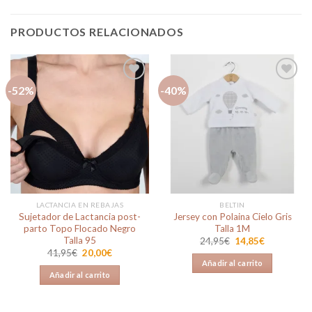
PRODUCTOS RELACIONADOS
-52%
-40%
Añadir
Añadir
a la
a la
lista de
lista de
deseos
deseos
LACTANCIA EN REBAJAS
BELTIN
Sujetador de Lactancia post-
Jersey con Polaina Cielo Gris
parto Topo Flocado Negro
Talla 1M
Talla 95
El
El
24,95
€
14,85
€
precio
precio
El
El
41,95
€
20,00
€
original
actual
precio
precio
Añadir al carrito
era:
es:
original
actual
Añadir al carrito
24,95€.
14,85€.
era:
es:
41,95€.
20,00€.