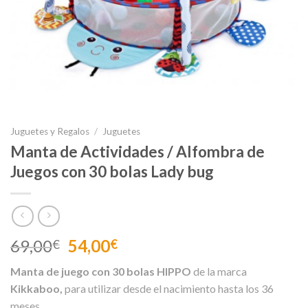
Juguetes y Regalos
/
Juguetes
Manta de Actividades / Alfombra de
Juegos con 30 bolas Lady bug
El
El
69,00
54,00
€
€
precio
precio
Manta de juego con 30 bolas HIPPO
de la marca
original
actual
Kikkaboo,
para utilizar desde el nacimiento hasta los 36
era:
es:
meses.