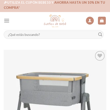
Skip
🎉UTILIZA EL CUPÓN BEBE10 Y
AHORRA HASTA UN 10% EN TU
COMPRA*
to
content
Buscar
por:
Añadir
a la
lista de
deseos