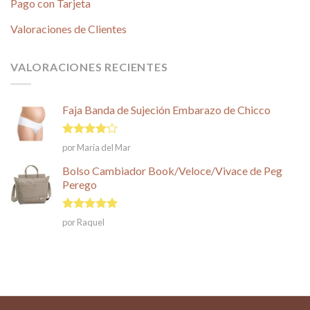
Pago con Tarjeta
Valoraciones de Clientes
VALORACIONES RECIENTES
Faja Banda de Sujeción Embarazo de Chicco
Valorado
por María del Mar
en
4
de
5
Bolso Cambiador Book/Veloce/Vivace de Peg
Perego
Valorado en
por Raquel
5
de 5