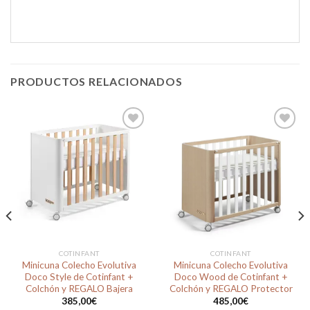
PRODUCTOS RELACIONADOS
Añadir
Añadir
a la
a la
lista de
lista de
deseos
deseos
COTINFANT
COTINFANT
Minicuna Colecho Evolutiva
Minicuna Colecho Evolutiva
Doco Style de Cotinfant +
Doco Wood de Cotinfant +
Colchón y REGALO Bajera
Colchón y REGALO Protector
385,00
€
485,00
€