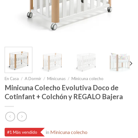
En Casa
/
A Dormir
/
Minicunas
/
Minicuna colecho
Minicuna Colecho Evolutiva Doco de
Cotinfant + Colchón y REGALO Bajera
in
Minicuna colecho
#1 Más vendido