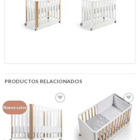
PRODUCTOS RELACIONADOS
Nuevo color
Añadir
Añadir
a la
a la
lista de
lista de
deseos
deseos