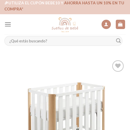
Skip
🎉UTILIZA EL CUPÓN BEBE10 Y
AHORRA HASTA UN 10% EN TU
COMPRA*
to
content
Buscar
por:
Añadir
a la
lista de
deseos