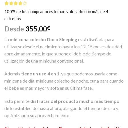
Valorado
1
100% de los compradores lo han valorado con más de 4
4.00
estrellas
sobre 5
basado
Desde
355,00
€
en
puntuación
de cliente
La
minicuna colecho Doco Sleeping
está diseñada para
utilizarse desde el nacimiento hasta los 12-15 meses de edad
aproximadamente, lo que supone el doble de tiempo de
utilización de una minicuna convencional.
Además
tiene un uso 4 en 1
, ya que podemos usarla como
minicuna de día, minicuna colecho de noche, cuna para cuando
el bebé es más mayor y sofá en su última fase.
Esto permite
disfrutar del producto mucho más tiempo
de lo establecido hasta ahora, alargando el tiempo de uso y
optimizando su aprovechamiento.