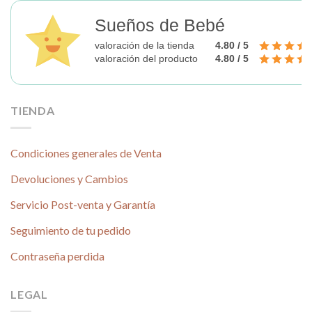
la
página
página
Sueños de Bebé
de
de
producto
valoración de la tienda
4.80 / 5
producto
valoración del producto
4.80 / 5
TIENDA
Condiciones generales de Venta
Devoluciones y Cambios
Servicio Post-venta y Garantía
Seguimiento de tu pedido
Contraseña perdida
LEGAL