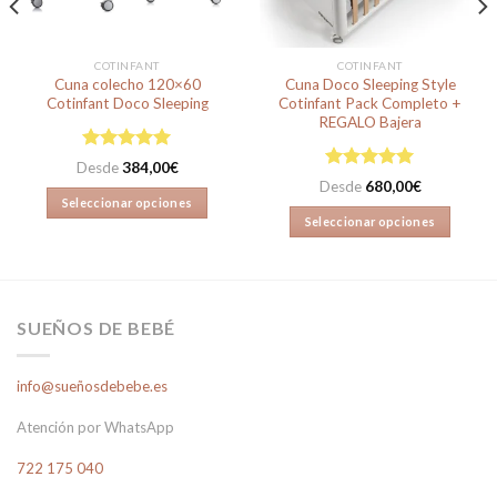
COTINFANT
COTINFANT
Cuna colecho 120×60
Cuna Doco Sleeping Style
Cotinfant Doco Sleeping
Cotinfant Pack Completo +
REGALO Bajera
Valorado en
Desde
384,00
€
4.95
de 5
Valorado en
Desde
680,00
€
5.00
de 5
Seleccionar opciones
Seleccionar opciones
Este
Este
producto
producto
tiene
tiene
múltiples
múltiples
variantes.
SUEÑOS DE BEBÉ
variantes.
Las
Las
opciones
info@sueñosdebebe.es
opciones
se
se
pueden
Atención por WhatsApp
pueden
elegir
elegir
en
722 175 040
en
la