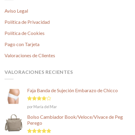
Aviso Legal
Política de Privacidad
Política de Cookies
Pago con Tarjeta
Valoraciones de Clientes
VALORACIONES RECIENTES
Faja Banda de Sujeción Embarazo de Chicco
Valorado
por María del Mar
en
4
de
5
Bolso Cambiador Book/Veloce/Vivace de Peg
Perego