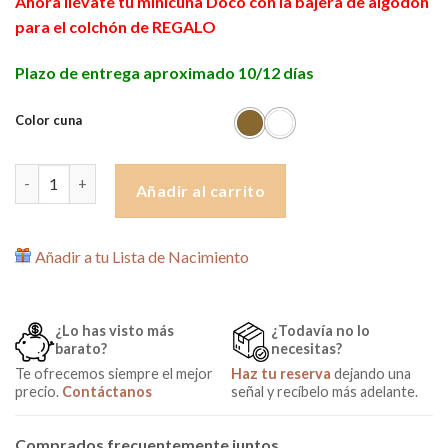
Ahora llévate tu minicuna Doco con la bajera de algodón
para el colchón de REGALO
Plazo de entrega aproximado 10/12 días
Color cuna
Minicuna Colecho Evolutiva Doco de Cotinfant + Colchón y RE
Añadir al carrito
Añadir a tu Lista de Nacimiento
¿Lo has visto más
¿Todavía no lo
barato?
necesitas?
Te ofrecemos siempre el mejor
Haz tu reserva
dejando una
precio.
Contáctanos
señal y recíbelo más adelante.
Comprados frecuentemente juntos