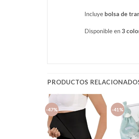
Incluye
bolsa de tra
Disponible en
3 colo
PRODUCTOS RELACIONADO
-47%
-41%
Añadir
Añadir
a la
a la
lista de
lista de
deseos
deseos