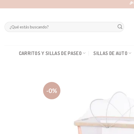
Skip
🎉
to
content
Buscar
por:
CARRITOS Y SILLAS DE PASEO
SILLAS DE AUTO
-0%