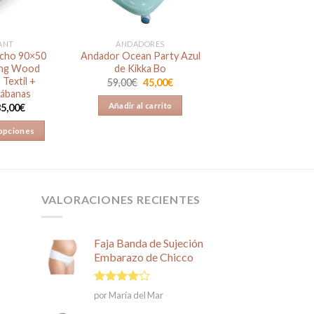
ANT
ANDADORES
echo 90×50
Andador Ocean Party Azul
ing Wood
de Kikka Bo
 Textil +
El
El
59,00
€
45,00
€
precio
precio
ábanas
original
actual
Añadir al carrito
5,00
€
era:
es:
59,00€.
45,00€.
 opciones
ste
roducto
iene
ltiples
VALORACIONES RECIENTES
riantes.
as
Faja Banda de Sujeción
pciones
Embarazo de Chicco
e
ueden
Valorado
egir
por María del Mar
en
4
de
n