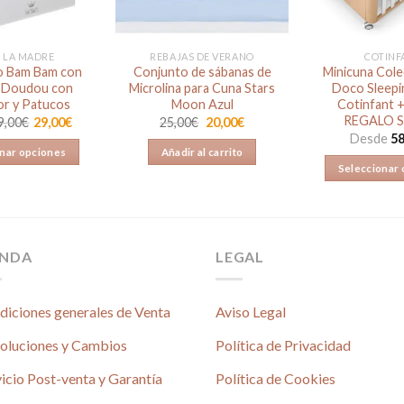
E LA MADRE
REBAJAS DE VERANO
COTINF
lo Bam Bam con
Conjunto de sábanas de
Minicuna Col
, Doudou con
Microlina para Cuna Stars
Doco Sleep
r y Patucos
Moon Azul
Cotinfant +
REGALO S
El
El
9,00
€
29,00
€
25,00
€
20,00
€
precio
precio
Desde
58
original
actual
nar opciones
Añadir al carrito
era:
es:
Seleccionar
25,00€.
20,00€.
Este
E
producto
p
tiene
t
múltiples
mú
ENDA
LEGAL
variantes.
va
Las
L
opciones
diciones generales de Venta
Aviso Legal
o
se
s
pueden
oluciones y Cambios
Política de Privacidad
p
elegir
icio Post-venta y Garantía
Política de Cookies
el
en
e
la