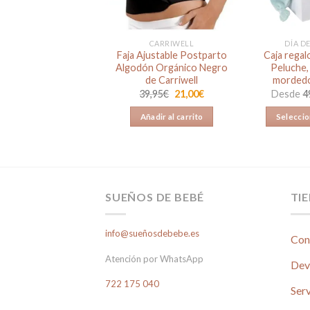
 ISOFIX Y CINTURÓN
CARRIWELL
DÍA D
ra Silla Auto Huggy
Faja Ajustable Postparto
Caja rega
P de Inglesina
Algodón Orgánico Negro
Peluche
de Carriwell
mordedo
El
El
0,00
€
20,00
€
precio
precio
El
El
39,95
€
21,00
€
Desde
4
original
actual
precio
precio
ñadir al carrito
era:
es:
original
actual
Añadir al carrito
Seleccio
50,00€.
20,00€.
era:
es:
39,95€.
21,00€.
SUEÑOS DE BEBÉ
TI
info@sueñosdebebe.es
Con
Atención por WhatsApp
Dev
722 175 040
Serv