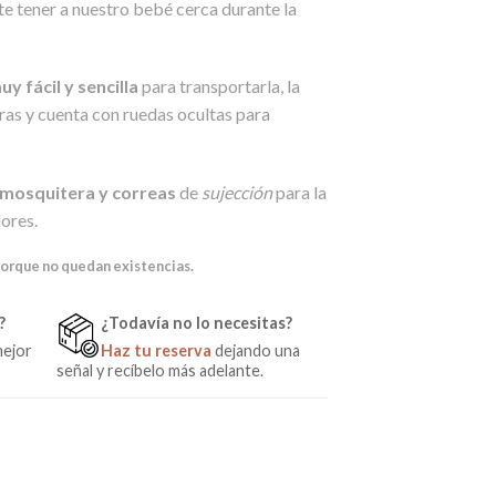
e tener a nuestro bebé cerca durante la
y fácil y sencilla
para transportarla, la
ras y cuenta con ruedas ocultas para
 mosquitera y correas
de
sujección
para la
lores.
porque no quedan existencias.
?
¿Todavía no lo necesitas?
mejor
Haz tu reserva
dejando una
señal y recíbelo más adelante.