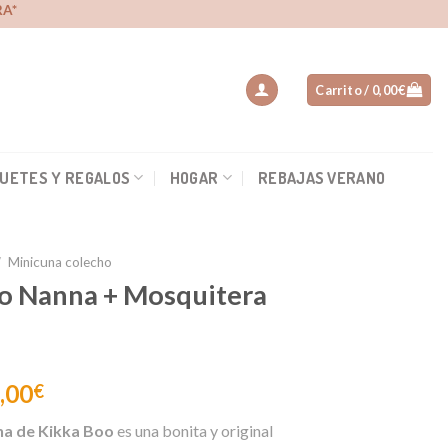
A*
Carrito /
0,00
€
UETES Y REGALOS
HOGAR
REBAJAS VERANO
/
Minicuna colecho
o Nanna + Mosquitera
,00
€
na de Kikka Boo
es una bonita y original