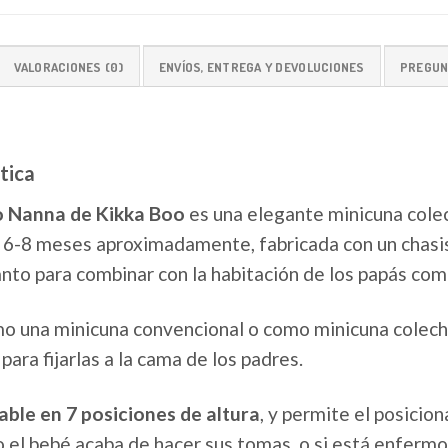
VALORACIONES (0)
ENVÍOS, ENTREGA Y DEVOLUCIONES
PREGUN
tica
o Nanna de Kikka Boo
es una elegante minicuna cole
 6-8 meses aproximadamente, fabricada con un chasis
nto para combinar con la habitación de los papás como
mo una minicuna convencional o como minicuna colech
para fijarlas a la cama de los padres.
able en 7 posiciones de altura
, y permite el posici
 el bebé acaba de hacer sus tomas, o si está enferm