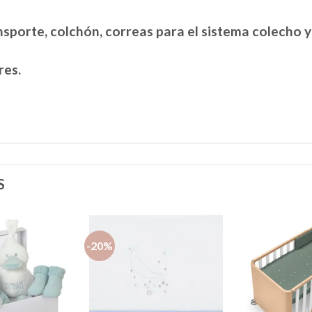
nsporte, colchón, correas para el sistema colecho 
res.
S
-20%
Añadir
Añadir
a la
a la
lista de
lista de
deseos
deseos