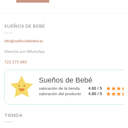
era:
es:
136,00€.
99,00€.
SUEÑOS DE BEBÉ
info@sueñosdebebe.es
Atención por WhatsApp
722 175 040
Sueños de Bebé
valoración de la tienda
4.80 / 5
valoración del producto
4.80 / 5
TIENDA