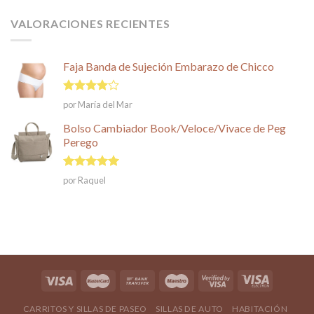
VALORACIONES RECIENTES
Faja Banda de Sujeción Embarazo de Chicco
Valorado
por María del Mar
en
4
de
5
Bolso Cambiador Book/Veloce/Vivace de Peg
Perego
Valorado en
por Raquel
5
de 5
CARRITOS Y SILLAS DE PASEO
SILLAS DE AUTO
HABITACIÓN