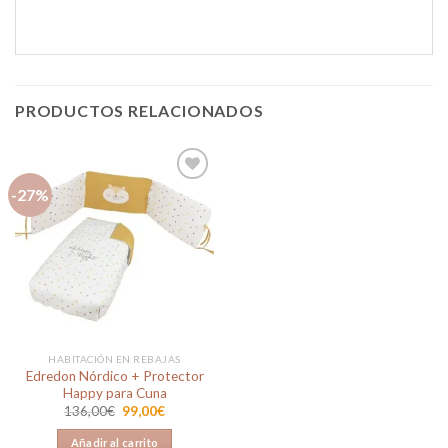
PRODUCTOS RELACIONADOS
-27%
Añadir
a la
lista de
deseos
HABITACIÓN EN REBAJAS
Edredon Nórdico + Protector
Happy para Cuna
El
El
136,00
€
99,00
€
precio
precio
original
actual
Añadir al carrito