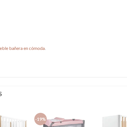
ueble bañera en cómoda
.
S
-19%