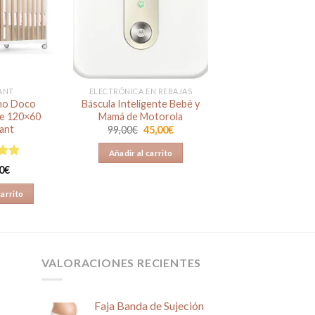
Añadir
Añadir
a la
a la
lista de
lista de
deseos
deseos
ANT
ELECTRÓNICA EN REBAJAS
ho Doco
Báscula Inteligente Bebé y
le 120×60
Mamá de Motorola
ant
El
El
99,00
€
45,00
€
precio
precio
original
actual
Añadir al carrito
era:
es:
o en
99,00€.
45,00€.
0
€
 5
carrito
VALORACIONES RECIENTES
Faja Banda de Sujeción