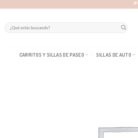
Skip
🎉
to
content
Buscar
por:
CARRITOS Y SILLAS DE PASEO
SILLAS DE AUTO