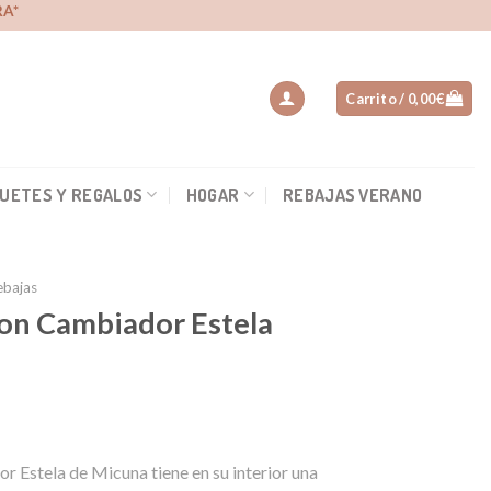
A*
Carrito /
0,00
€
UETES Y REGALOS
HOGAR
REBAJAS VERANO
ebajas
on Cambiador Estela
 Estela de Micuna tiene en su interior una