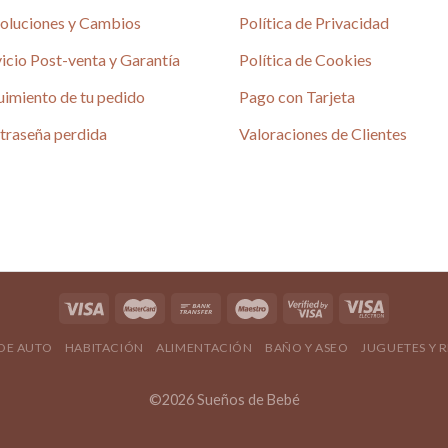
elegir
pueden
oluciones y Cambios
Política de Privacidad
en
elegir
la
icio Post-venta y Garantía
Política de Cookies
en
página
la
de
uimiento de tu pedido
Pago con Tarjeta
página
producto
traseña perdida
Valoraciones de Clientes
de
producto
 DE AUTO
HABITACIÓN
ALIMENTACIÓN
BAÑO Y ASEO
JUGUETES Y 
©2026 Sueños de Bebé