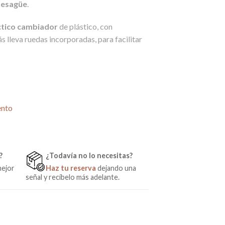
desagüe
.
tico cambiador
de plástico, con
 lleva ruedas incorporadas, para facilitar
stela Gris de Micuna cantidad
ento
?
¿Todavía no lo necesitas?
mejor
Haz tu reserva
dejando una
señal y recíbelo más adelante.