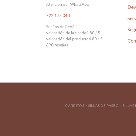
Atención por WhatsApp
Dev
722 175 040
Serv
Sueños de Bebé
Seg
valoración de la tienda
4.80 / 5
valoración del producto
4.80 / 5
Con
690 reseñas
CARRITOS Y SILLAS DE PASEO
SILLAS