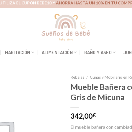
UTILIZA EL CUPÓN BEBE10 Y
AHORRA HASTA UN 10% EN TU COMPR
HABITACIÓN
ALIMENTACIÓN
BAÑO Y ASEO
JUG
Rebajas
/
Cunas y Mobiliario en R
Mueble Bañera c
Gris de Micuna
Añadir
a la
342,00
€
lista de
deseos
El mueble bañera con cambiador