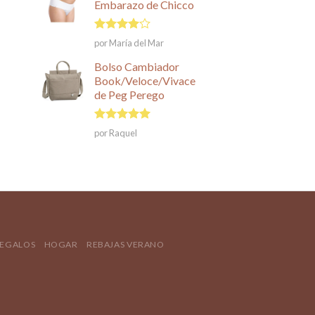
Embarazo de Chicco
Valorado
por María del Mar
en
4
de
5
Bolso Cambiador
Book/Veloce/Vivace
de Peg Perego
Valorado en
por Raquel
5
de 5
REGALOS
HOGAR
REBAJAS VERANO