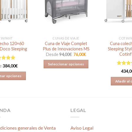
Añadir
Añadir
a la
a la
lista de
lista de
deseos
deseos
TINFANT
CUNAS DE VIAJE
COTINF
lecho 120×60
Cuna de Viaje Complet
Cuna colec
 Doco Sleeping
Plus de Innovaciones MS
Sleeping Sty
Cotinf
Desde
94,00
€
76,00
€
orado en
Seleccionar opciones
e
384,00
€
de 5
Valorad
434,0
Este
5.00
de
nar opciones
producto
Añadir al 
Este
tiene
producto
múltiples
tiene
variantes.
múltiples
Las
ENDA
LEGAL
variantes.
opciones
Las
se
opciones
pueden
diciones generales de Venta
Aviso Legal
se