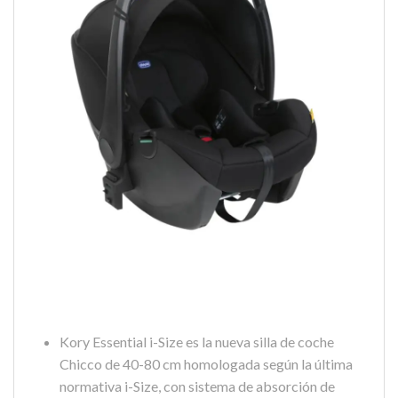
Kory Essential i-Size es la nueva silla de coche
Chicco de 40-80 cm homologada según la última
normativa i-Size, con sistema de absorción de