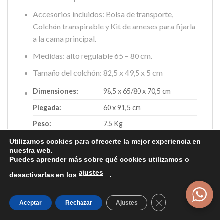
Accesorios incluidos: Bolsa de transporte,
Colchón transpirable y Kit de arneses para fijarla
a la cama principal.
Medidas: alto regulable 65 – 80 cm.
Tamaño del colchón: 82,5 x 49,5 x 5 cm
Dimensiones:
98,5 x 65/80 x 70,5 cm
Plegada:
60 x 91,5 cm
Peso:
7.5 Kg
Utilizamos cookies para ofrecerte la mejor experiencia en
Colores disponibles:
nuestra web.
Puedes aprender más sobre qué cookies utilizamos o
ajustes
desactivarlas en los
.
Cerrar el banner
Aceptar
Rechazar
Ajustes