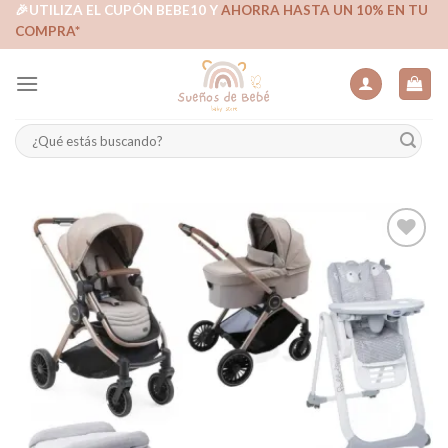
Skip
🎉UTILIZA EL CUPÓN BEBE10 Y
AHORRA HASTA UN 10% EN TU
COMPRA*
to
content
Buscar
por:
Añadir
a la
lista de
deseos