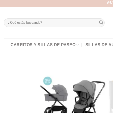
Skip
🎉U
to
content
Buscar
por:
CARRITOS Y SILLAS DE PASEO
SILLAS DE A