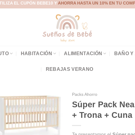
TILIZA EL CUPÓN BEBE10 Y
AHORRA HASTA UN 10% EN TU COM
UTO
HABITACIÓN
ALIMENTACIÓN
BAÑO Y
REBAJAS VERANO
Packs Ahorro
Súper Pack Nea 
+ Trona + Cuna
Añadir
a la
Te presentamos el
Súper pac