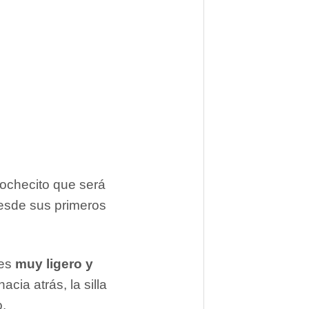
ochecito que será
desde sus primeros
 es
muy ligero y
cia atrás, la silla
o.