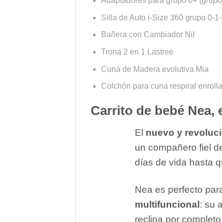
Adaptadores para grupo 0+ (
grupo
Silla de Auto i-Size 360 grupo 0-1
Bañera con Cambiador Nil
Trona 2 en 1 Lastree
Cuna de Madera evolutiva Mia
Colchón para cuna respiral enroll
Carrito de bebé Nea, 
El
nuevo y revoluci
un compañero fiel d
días de vida hasta 
Nea es perfecto pa
multifuncional
: su 
reclina por completo 