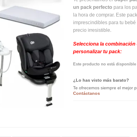
lista de
deseos
un pack perfecto
para los pa
la hora de comprar. Este pack
imprescindibles para tu bebé
precio irresistible.
Selecciona la combinación 
personalizar tu pack:
Este producto no está disponible
¿Lo has visto más barato?
Te ofrecemos siempre el mejor p
Contáctanos