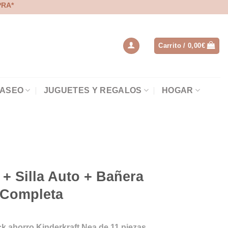
PRA*
Carrito /
0,00
€
 ASEO
JUGUETES Y REGALOS
HOGAR
+ Silla Auto + Bañera
 Completa
k ahorro Kinderkraft Nea de 11 piezas,