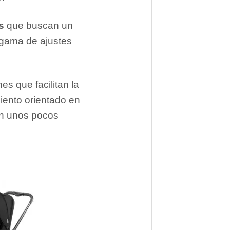
s
que buscan un
 gama de ajustes
es que facilitan la
siento orientado en
an unos pocos