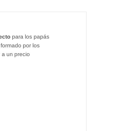
ecto
para los papás
 formado por los
 a un precio