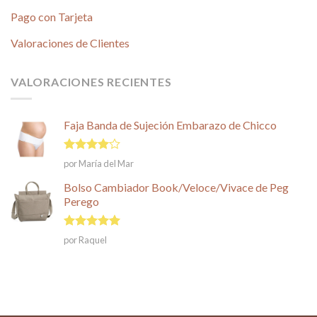
Pago con Tarjeta
Valoraciones de Clientes
VALORACIONES RECIENTES
Faja Banda de Sujeción Embarazo de Chicco
Valorado
por María del Mar
en
4
de
5
Bolso Cambiador Book/Veloce/Vivace de Peg
Perego
Valorado en
por Raquel
5
de 5