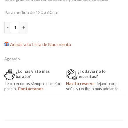
133,00€.
99,00€.
Para medida de 120 x 60cm
Colcha + Chichonera Sweet Bear para Cuna de Micuna cantidad
Añadir a tu Lista de Nacimiento
Agotado
¿Lo has visto más
¿Todavía no lo
barato?
necesitas?
Te ofrecemos siempre el mejor
Haz tu reserva
dejando una
precio.
Contáctanos
señal y recíbelo más adelante.