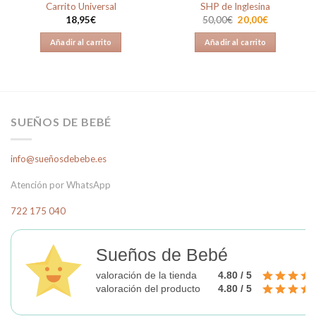
Carrito Universal
SHP de Inglesina
El
El
18,95
€
50,00
€
20,00
€
precio
precio
original
actual
Añadir al carrito
Añadir al carrito
era:
es:
50,00€.
20,00€.
SUEÑOS DE BEBÉ
info@sueñosdebebe.es
Atención por WhatsApp
722 175 040
Sueños de Bebé
valoración de la tienda
4.80 / 5
valoración del producto
4.80 / 5