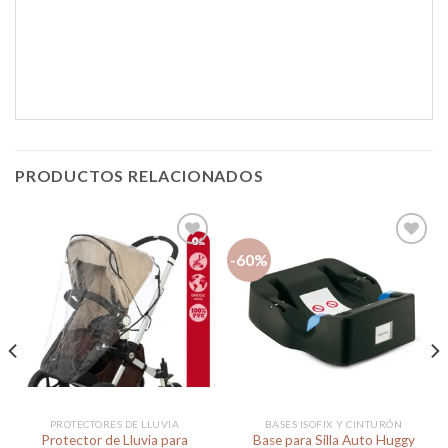
PRODUCTOS RELACIONADOS
-60%
Añadir
Añadir
a la
a la
lista de
lista de
deseos
deseos
PROTECTORES DE LLUVIA
BASES ISOFIX Y CINTURÓN
Protector de Lluvia para
Base para Silla Auto Huggy