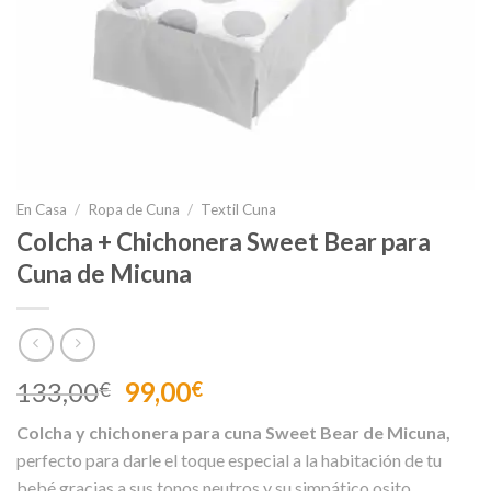
En Casa
/
Ropa de Cuna
/
Textil Cuna
Colcha + Chichonera Sweet Bear para
Cuna de Micuna
El
El
133,00
99,00
€
€
precio
precio
Colcha y chichonera para cuna Sweet Bear de Micuna,
original
actual
perfecto para darle el toque especial a la habitación de tu
era:
es:
bebé gracias a sus tonos neutros y su simpático osito.