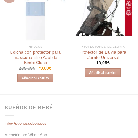
Añadir
Añadir
a la
a la
lista de
lista de
deseos
deseos
PIRULOS
PROTECTORES DE LLUVIA
Colcha con protector para
Protector de Lluvia para
maxicuna Elite Azul de
Carrito Universal
Bimbi Class
18,95
€
El
El
135,00
€
79,00
€
precio
precio
Añadir al carrito
original
actual
Añadir al carrito
era:
es:
135,00€.
79,00€.
SUEÑOS DE BEBÉ
info@sueñosdebebe.es
Atención por WhatsApp