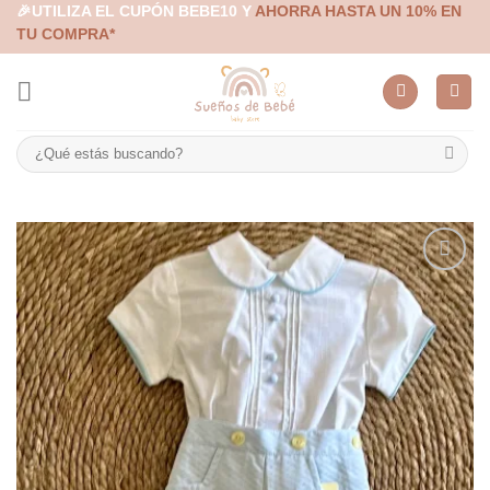
Skip
🎉UTILIZA EL CUPÓN BEBE10 Y
AHORRA HASTA UN 10% EN
TU COMPRA*
to
content
Buscar
por:
Añadir
a la
lista de
deseos