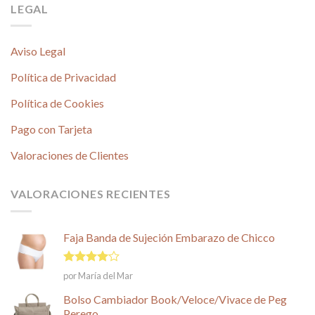
LEGAL
Aviso Legal
Política de Privacidad
Política de Cookies
Pago con Tarjeta
Valoraciones de Clientes
VALORACIONES RECIENTES
Faja Banda de Sujeción Embarazo de Chicco
Valorado
por María del Mar
en
4
de
5
Bolso Cambiador Book/Veloce/Vivace de Peg
Perego