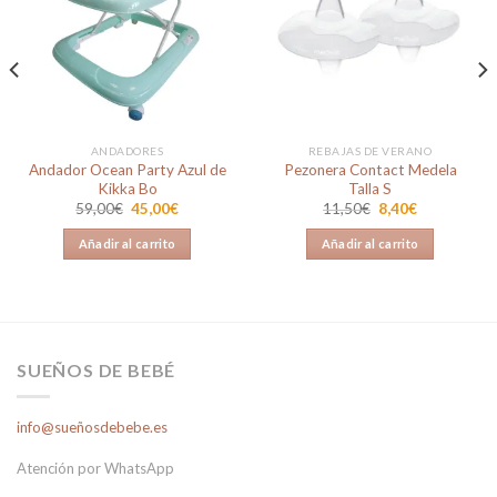
Añadir
Añadir
a la
a la
lista de
lista de
deseos
deseos
ANDADORES
REBAJAS DE VERANO
Andador Ocean Party Azul de
Pezonera Contact Medela
Kikka Bo
Talla S
El
El
El
El
59,00
€
45,00
€
11,50
€
8,40
€
precio
precio
precio
precio
original
actual
original
actual
Añadir al carrito
Añadir al carrito
era:
es:
era:
es:
59,00€.
45,00€.
11,50€.
8,40€.
SUEÑOS DE BEBÉ
info@sueñosdebebe.es
Atención por WhatsApp