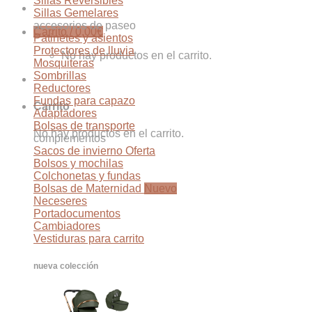
Sillas Reversibles
Sillas Gemelares
accesorios de paseo
Carrito /
0,00
€
Patinetes y asientos
Protectores de lluvia
No hay productos en el carrito.
Mosquiteras
Sombrillas
Reductores
Fundas para capazo
Carrito
Adaptadores
Bolsas de transporte
No hay productos en el carrito.
complementos
Sacos de invierno
Bolsos y mochilas
Colchonetas y fundas
Bolsas de Maternidad
Neceseres
Portadocumentos
Cambiadores
Vestiduras para carrito
nueva colección