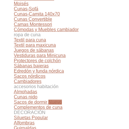
Moisés
Cunas-Sofá
Cunas-Camita 140x70
Cunas Convertible
Camas Montessori
Cómodas y Muebles cambiador
ropa de cuna
Textil para cuna
Textil para maxicuna
Juegos de sábanas
Vestiduras para Minicuna
Protectores de colchón
Sábanas bajeras
Edredón y funda nórdica
Sacos nórdicos
Cambiadores
accesorios habitación
Almohadas
Cunas nido
Sacos de dormir
Complementos de cuna
DECORACIÓN
Siluetas
Alfombras
Guirnaldas