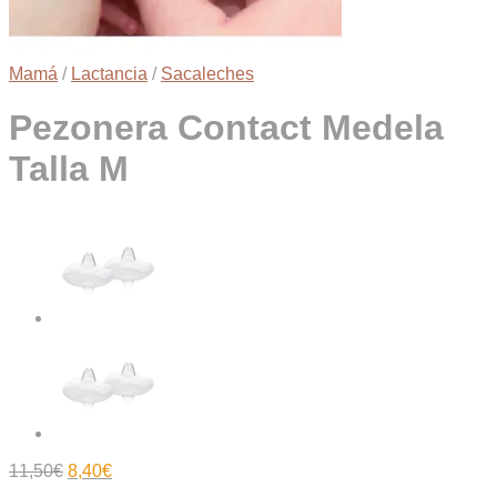
Mamá
/
Lactancia
/
Sacaleches
Pezonera Contact Medela
Talla M
El
El
11,50
€
8,40
€
precio
precio