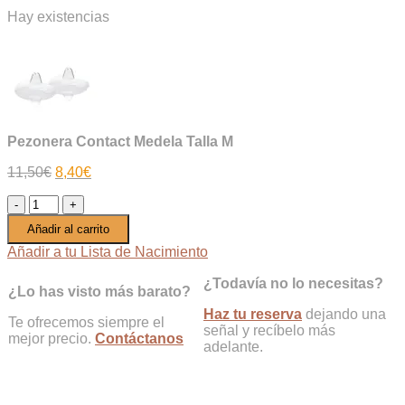
Hay existencias
Pezonera Contact Medela Talla M
El
El
11,50
€
8,40
€
precio
precio
Pezonera
original
actual
Contact
era:
es:
Añadir al carrito
Medela
11,50€.
8,40€.
Talla
Añadir a tu Lista de Nacimiento
M
cantidad
¿Todavía no lo necesitas?
¿Lo has visto más barato?
Haz tu reserva
dejando una
Te ofrecemos siempre el
señal y recíbelo más
mejor precio.
Contáctanos
adelante.