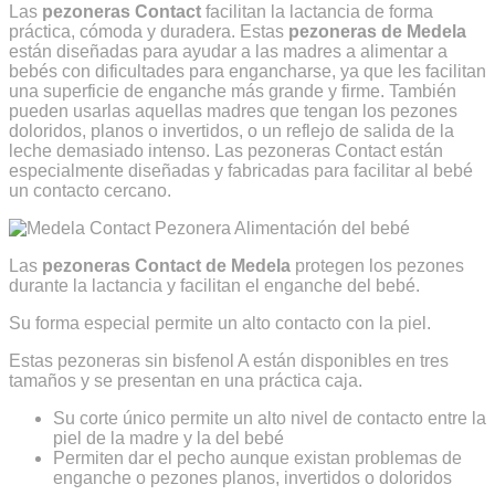
Las
pezoneras Contact
facilitan la lactancia de forma
original
actual
práctica, cómoda y duradera. Estas
pezoneras de Medela
era:
es:
están diseñadas para ayudar a las madres a alimentar a
11,50€.
8,40€.
bebés con dificultades para engancharse, ya que les facilitan
una superficie de enganche más grande y firme. También
pueden usarlas aquellas madres que tengan los pezones
doloridos, planos o invertidos, o un reflejo de salida de la
leche demasiado intenso. Las pezoneras Contact están
especialmente diseñadas y fabricadas para facilitar al bebé
un contacto cercano.
Las
pezoneras Contact de Medela
protegen los pezones
durante la lactancia y facilitan el enganche del bebé.
Su forma especial permite un alto contacto con la piel.
Estas pezoneras sin bisfenol A están disponibles en tres
tamaños y se presentan en una práctica caja.
Su corte único permite un alto nivel de contacto entre la
piel de la madre y la del bebé
Permiten dar el pecho aunque existan problemas de
enganche o pezones planos, invertidos o doloridos