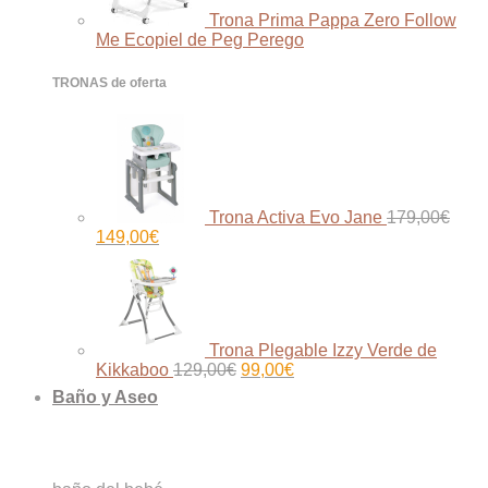
Trona Prima Pappa Zero Follow
Me Ecopiel de Peg Perego
TRONAS de oferta
Trona Activa Evo Jane
179,00
€
El
El
149,00
€
precio
precio
original
actual
era:
es:
179,00€.
149,00€.
Trona Plegable Izzy Verde de
El
El
Kikkaboo
129,00
€
99,00
€
precio
precio
Baño y Aseo
original
actual
era:
es:
129,00€.
99,00€.