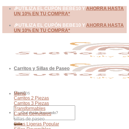
Skip
🎉UTILIZA EL CUPÓN BEBE10 Y
AHORRA HASTA
to
UN 10% EN TU COMPRA*
content
🎉UTILIZA EL CUPÓN BEBE10 Y
AHORRA HASTA
UN 10% EN TU COMPRA*
Carritos y Sillas de Paseo
Carritos
Menú
Carritos 2 Piezas
Carritos 3 Piezas
Buscar
Transformables
por:
Carros Gemelares
sillas de paseo
Sillas Ligeras