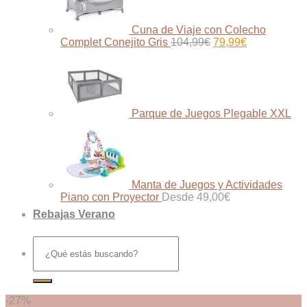
Cuna de Viaje con Colecho
El
El
Complet Conejito Gris
104,99
€
79,99
€
precio
precio
original
actual
era:
es:
104,99€.
79,99€.
Parque de Juegos Plegable XXL
Manta de Juegos y Actividades
Piano con Proyector
Desde
49,00
€
Rebajas Verano
Buscar
por:
-27%