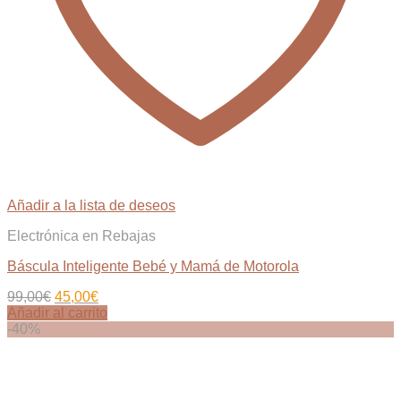
Añadir a la lista de deseos
Electrónica en Rebajas
Báscula Inteligente Bebé y Mamá de Motorola
El
El
99,00
€
45,00
€
precio
precio
Añadir al carrito
original
actual
-40%
era:
es:
99,00€.
45,00€.