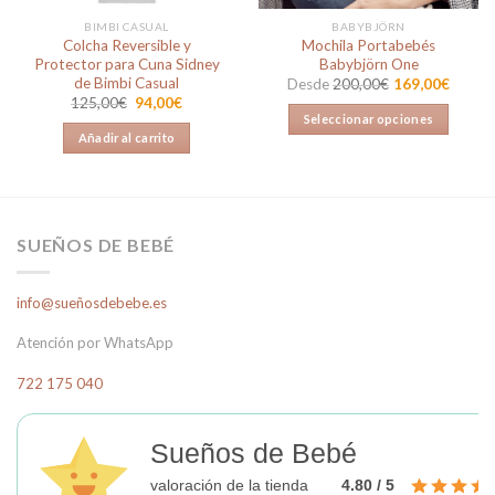
BIMBI CASUAL
BABYBJÖRN
Colcha Reversible y
Mochila Portabebés
Protector para Cuna Sidney
Babybjörn One
de Bimbi Casual
Desde
200,00
€
169,00
€
El
El
125,00
€
94,00
€
precio
precio
Seleccionar opciones
original
actual
Añadir al carrito
Este
era:
es:
125,00€.
94,00€.
producto
tiene
múltiples
variantes.
SUEÑOS DE BEBÉ
Las
opciones
info@sueñosdebebe.es
se
pueden
Atención por WhatsApp
elegir
en
722 175 040
la
página
Sueños de Bebé
de
producto
valoración de la tienda
4.80 / 5