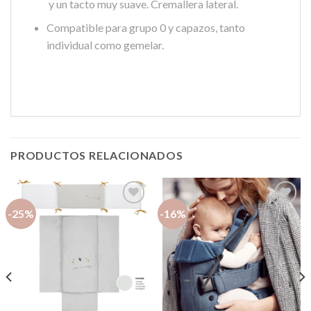
y un tacto muy suave. Cremallera lateral.
Compatible para grupo 0 y capazos, tanto
individual como gemelar.
PRODUCTOS RELACIONADOS
-25%
-16%
Añadir
Añadir
a la
a la
lista de
lista de
deseos
deseos