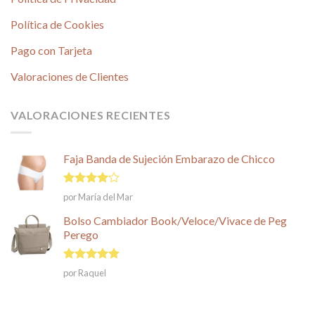
Política de Cookies
Pago con Tarjeta
Valoraciones de Clientes
VALORACIONES RECIENTES
Faja Banda de Sujeción Embarazo de Chicco
Valorado
por María del Mar
en
4
de
5
Bolso Cambiador Book/Veloce/Vivace de Peg
Perego
Valorado en
por Raquel
5
de 5