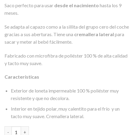
precio
precio
Saco perfecto para usar
desde el nacimiento
hasta los 9
original
actual
meses.
era:
es:
59,00€.
20,00€.
Se adapta al capazo como a la sillita del grupo cero del coche
gracias a sus aberturas. Tiene una
cremallera lateral
para
sacar y meter al bebé fácilmente.
Fabricado con microfibra de poliéster 100 % de alta calidad
y tacto muy suave.
Características
Exterior de loneta impermeable 100 % poliéster muy
resistente y que no decolora.
Interior en tejido polar, muy calentito para el frío y un
tacto muy suave. Cremallera lateral.
Saco Capazo Momia Malva Petit Praia cantidad