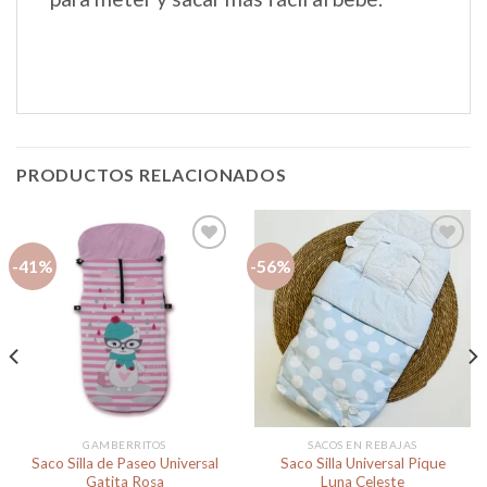
PRODUCTOS RELACIONADOS
-41%
-56%
Añadir
Añadir
a la
a la
lista de
lista de
deseos
deseos
GAMBERRITOS
SACOS EN REBAJAS
Saco Silla de Paseo Universal
Saco Silla Universal Pique
Gatita Rosa
Luna Celeste