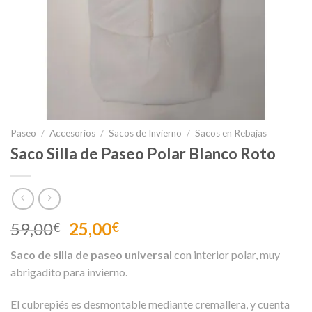
Paseo
/
Accesorios
/
Sacos de Invierno
/
Sacos en Rebajas
Saco Silla de Paseo Polar Blanco Roto
El
El
59,00
25,00
€
€
precio
precio
Saco de silla de paseo universal
con interior polar, muy
original
actual
abrigadito para invierno.
era:
es:
59,00€.
25,00€.
El cubrepiés es desmontable mediante cremallera, y cuenta