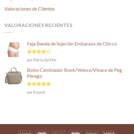
Valoraciones de Clientes
VALORACIONES RECIENTES
Faja Banda de Sujeción Embarazo de Chicco
Valorado
por María del Mar
en
4
de
5
Bolso Cambiador Book/Veloce/Vivace de Peg
Perego
Valorado en
por Raquel
5
de 5