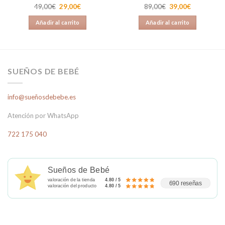
El
El
El
El
49,00
€
29,00
€
89,00
€
39,00
€
precio
precio
precio
precio
original
actual
original
actual
Añadir al carrito
Añadir al carrito
era:
es:
era:
es:
49,00€.
29,00€.
89,00€.
39,00€.
SUEÑOS DE BEBÉ
info@sueñosdebebe.es
Atención por WhatsApp
722 175 040
Sueños de Bebé
valoración de la tienda
4.80 / 5
690 reseñas
valoración del producto
4.80 / 5