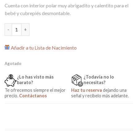
59,00€.
25,00€.
Cuenta con interior polar muy abrigadito y calentito para el
bebé y cubrepiés desmontable.
Saco Silla Ligera Polar Naranja de Garessi cantidad
Añadir a tu Lista de Nacimiento
Agotado
¿Lo has visto más
¿Todavía no lo
barato?
necesitas?
Te ofrecemos siempre el mejor
Haz tu reserva
dejando una
precio.
Contáctanos
señal y recíbelo más adelante.