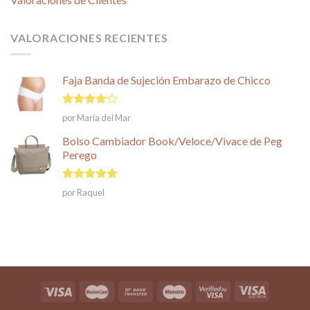
VALORACIONES RECIENTES
Faja Banda de Sujeción Embarazo de Chicco
Valorado
por María del Mar
en
4
de
5
Bolso Cambiador Book/Veloce/Vivace de Peg
Perego
Valorado en
por Raquel
5
de 5