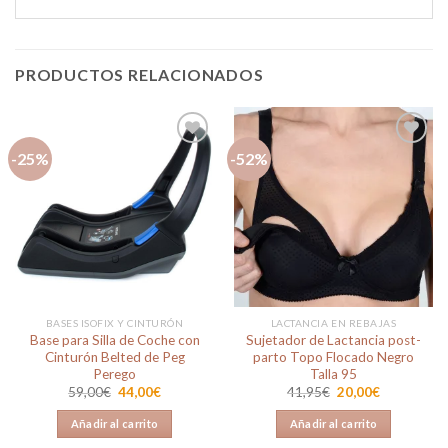
PRODUCTOS RELACIONADOS
-25%
-52%
Añadir
Añadir
a la
a la
lista de
lista de
deseos
deseos
BASES ISOFIX Y CINTURÓN
LACTANCIA EN REBAJAS
Base para Silla de Coche con
Sujetador de Lactancia post-
Cinturón Belted de Peg
parto Topo Flocado Negro
Perego
Talla 95
El
El
El
El
59,00
€
44,00
€
41,95
€
20,00
€
precio
precio
precio
precio
original
actual
original
actual
Añadir al carrito
Añadir al carrito
era:
es:
era:
es:
59,00€.
44,00€.
41,95€.
20,00€.