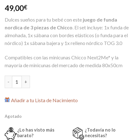
49,00
€
Dulces sueños para tu bebé con este
juego de funda
nordica de 3 piezas de Chicco
. El set incluye: 1x funda de
almohada, 1x sábana con bordes elásticos (o funda para el
nórdico) 1x sábana bajera y 1x relleno nórdico TOG 3.0
Compatibles con las minicunas Chicco Next2Me* y la
mayoría de minicunas del mercado de medida 80x50cm
Set de Funda Nórdica para Minicuna Grey Stripes de Chicco can
Añadir a tu Lista de Nacimiento
Agotado
¿Lo has visto más
¿Todavía no lo
barato?
necesitas?