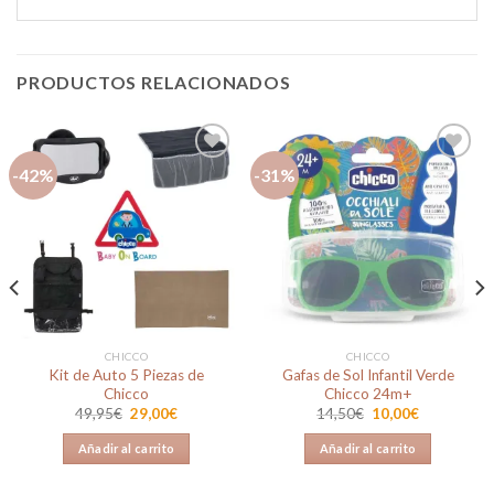
PRODUCTOS RELACIONADOS
-42%
-31%
Añadir
Añadir
a la
a la
lista de
lista de
deseos
deseos
CHICCO
CHICCO
Kit de Auto 5 Piezas de
Gafas de Sol Infantil Verde
Chicco
Chicco 24m+
El
El
El
El
49,95
€
29,00
€
14,50
€
10,00
€
precio
precio
precio
precio
original
actual
original
actual
Añadir al carrito
Añadir al carrito
era:
es:
era:
es:
49,95€.
29,00€.
14,50€.
10,00€.