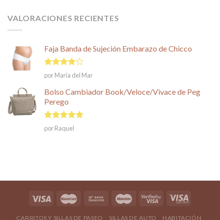
VALORACIONES RECIENTES
Faja Banda de Sujeción Embarazo de Chicco
Valorado
por María del Mar
en
4
de
5
Bolso Cambiador Book/Veloce/Vivace de Peg
Perego
Valorado en
por Raquel
5
de 5
CARRITOS Y SILLAS DE PASEO
SILLAS DE AUTO
HABITACIÓN