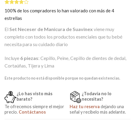
Valorado
1
100% de los compradores lo han valorado con más de 4
4.00
estrellas
sobre 5
basado
en
El
Set Neceser de Manicura de Suavinex
viene muy
puntuación
completo con todos los productos esenciales que tu bebé
de cliente
necesita para su cuidado diario
Incluye
6 piezas
: Cepillo, Peine, Cepillo de dientes de dedal,
Cortaúñas, Tijera y Lima
Este producto no está disponible porque no quedan existencias.
¿Lo has visto más
¿Todavía no lo
barato?
necesitas?
Te ofrecemos siempre el mejor
Haz tu reserva
dejando una
precio.
Contáctanos
señal y recíbelo más adelante.