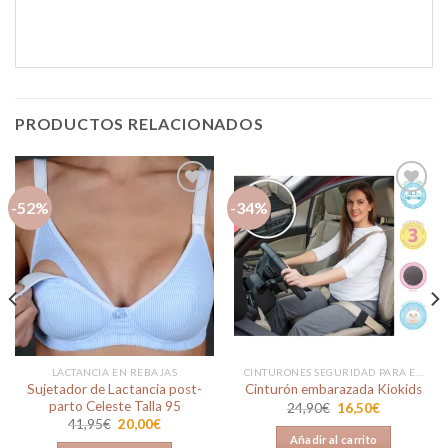
PRODUCTOS RELACIONADOS
-52%
-34%
Añadir
Añadir
a la
a la
lista de
lista de
deseos
deseos
LACTANCIA EN REBAJAS
CINTURONES SEGURIDAD PARA EMBARAZADA
Sujetador de Lactancia post-
Cinturón embarazada Kiokids
parto Celeste Talla 95
El
El
24,90
€
16,50
€
precio
precio
El
El
41,95
€
20,00
€
original
actual
precio
precio
Añadir al carrito
era:
es: