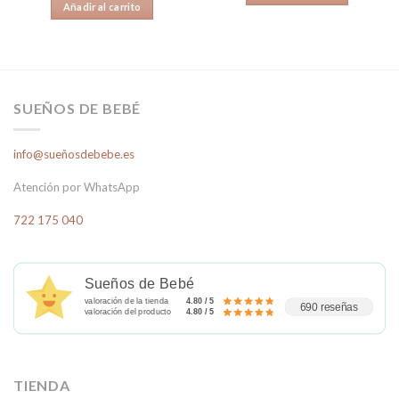
original
actual
Añadir al carrito
24,90€.
16,50€.
era:
es:
41,95€.
20,00€.
SUEÑOS DE BEBÉ
info@sueñosdebebe.es
Atención por WhatsApp
722 175 040
Sueños de Bebé
valoración de la tienda
4.80 / 5
690 reseñas
valoración del producto
4.80 / 5
TIENDA