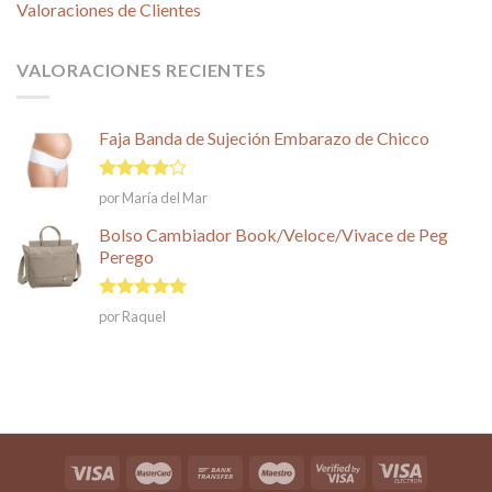
Valoraciones de Clientes
VALORACIONES RECIENTES
Faja Banda de Sujeción Embarazo de Chicco
Valorado
por María del Mar
en
4
de
5
Bolso Cambiador Book/Veloce/Vivace de Peg
Perego
Valorado en
por Raquel
5
de 5