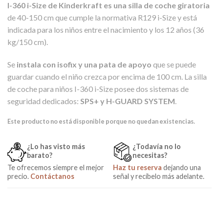
I-360 i-Size de Kinderkraft es una silla de coche giratoria
de 40-150 cm que cumple la normativa R129 i-Size y está
indicada para los niños entre el nacimiento y los 12 años (36
kg/150 cm).
Se
instala con isofix y una pata de apoyo
que se puede
guardar cuando el niño crezca por encima de 100 cm. La silla
de coche para niños I-360 i-Size posee dos sistemas de
seguridad dedicados:
SPS+ y H-GUARD SYSTEM
.
Este producto no está disponible porque no quedan existencias.
¿Lo has visto más
¿Todavía no lo
barato?
necesitas?
Te ofrecemos siempre el mejor
Haz tu reserva
dejando una
precio.
Contáctanos
señal y recíbelo más adelante.