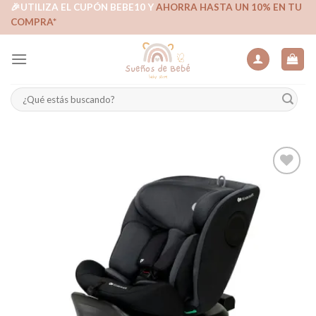
Skip
🎉UTILIZA EL CUPÓN BEBE10 Y
AHORRA HASTA UN 10% EN TU
COMPRA*
to
content
Buscar
por:
Añadir
a la
lista de
deseos