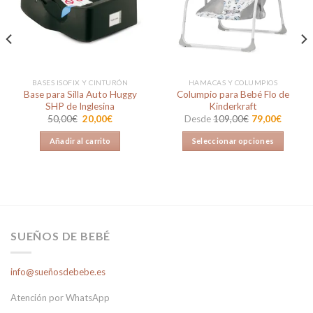
a la
a la
lista de
lista de
deseos
deseos
BASES ISOFIX Y CINTURÓN
HAMACAS Y COLUMPIOS
Base para Silla Auto Huggy
Columpio para Bebé Flo de
SHP de Inglesina
Kinderkraft
El
El
50,00
€
20,00
€
Desde
109,00
€
79,00
€
precio
precio
original
actual
Añadir al carrito
Seleccionar opciones
era:
es:
50,00€.
20,00€.
Este
producto
tiene
múltiples
variantes.
Las
SUEÑOS DE BEBÉ
opciones
se
info@sueñosdebebe.es
pueden
elegir
Atención por WhatsApp
en