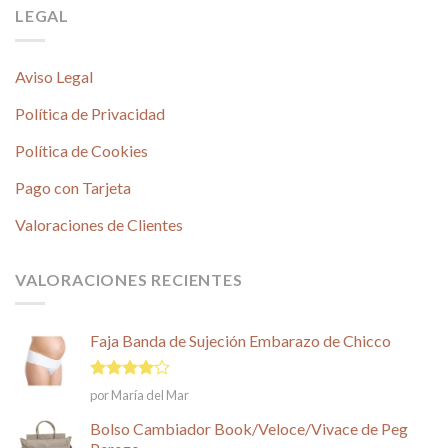
LEGAL
Aviso Legal
Política de Privacidad
Política de Cookies
Pago con Tarjeta
Valoraciones de Clientes
VALORACIONES RECIENTES
Faja Banda de Sujeción Embarazo de Chicco
Valorado
por María del Mar
en
4
de
5
Bolso Cambiador Book/Veloce/Vivace de Peg