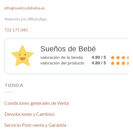
Las
info@sueñosdebebe.es
opciones
se
Atención por WhatsApp
pueden
elegir
722 175 040
en
la
página
Sueños de Bebé
de
valoración de la tienda
4.80 / 5
producto
valoración del producto
4.80 / 5
TIENDA
Condiciones generales de Venta
Devoluciones y Cambios
Servicio Post-venta y Garantía