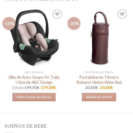
-10%
-33%
Añadir
Añadir
a la
a la
lista de
lista de
deseos
deseos
ABC DESIGN
PORTABIBERONES
Silla de Auto Grupo 0+ Tulip
Portabiberón Térmico
i-Size de ABC Design
Roberto Verino Wine Red
El
El
Desde
199,90
€
179,00
€
30,00
€
20,00
€
precio
precio
original
actual
Seleccionar opciones
Añadir al carrito
era:
es:
30,00€.
20,00€.
Este
producto
tiene
múltiples
SUEÑOS DE BEBÉ
variantes.