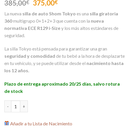
El
El
385,00
375,00
€
€
precio
precio
La nueva
silla de auto Shom Tokyo
es una
silla giratoria
original
actual
360
multigrupo 0+1+2+3 que cuenta con la
nueva
era:
es:
normativa ECE R129 i-Size
y los más altos estándares de
385,00€.
375,00€.
seguridad.
La silla Tokyo está pensada para garantizar una gran
seguridad y comodidad
de tu bebé a la hora de desplazarte
en tu vehículo, y se puede utilizar desde el
nacimiento hasta
los 12 años.
Plazo de entrega aproximado 20/25 días, salvo rotura
de stock
Silla de Auto Tokyo i-Size Grupo 0+1+2+3 de Shom cantidad
Añadir a tu Lista de Nacimiento