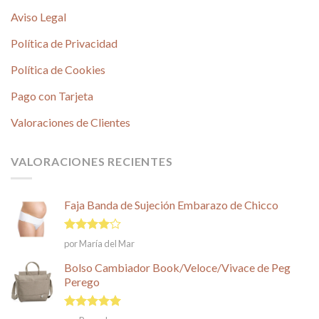
Aviso Legal
Política de Privacidad
Política de Cookies
Pago con Tarjeta
Valoraciones de Clientes
VALORACIONES RECIENTES
Faja Banda de Sujeción Embarazo de Chicco
Valorado
por María del Mar
en
4
de
5
Bolso Cambiador Book/Veloce/Vivace de Peg
Perego
Valorado en