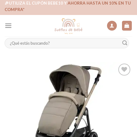
Skip
🎉UTILIZA EL CUPÓN BEBE10 Y
AHORRA HASTA UN 10% EN TU
COMPRA*
to
content
Buscar
por:
Añadir
a la
lista de
deseos