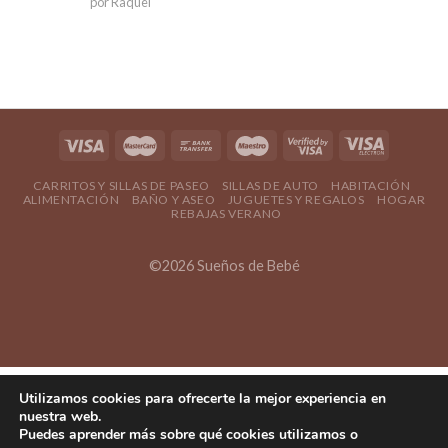
por Raquel
5
de 5
CARRITOS Y SILLAS DE PASEO
SILLAS DE AUTO
HABITACIÓN
ALIMENTACIÓN
BAÑO Y ASEO
JUGUETES Y REGALOS
HOGAR
REBAJAS VERANO
©2026 Sueños de Bebé
Utilizamos cookies para ofrecerte la mejor experiencia en
nuestra web.
Puedes aprender más sobre qué cookies utilizamos o