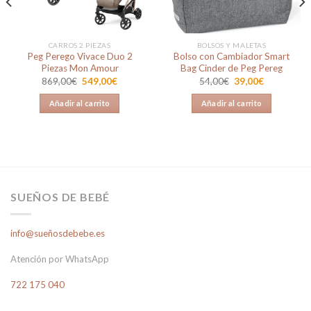
CARROS 2 PIEZAS
BOLSOS Y MALETAS
Peg Perego Vivace Duo 2
Bolso con Cambiador Smart
Piezas Mon Amour
Bag Cinder de Peg Pereg
El
El
El
El
869,00
€
549,00
€
54,00
€
39,00
€
precio
precio
precio
precio
original
actual
original
actual
Añadir al carrito
Añadir al carrito
era:
es:
era:
es:
869,00€.
549,00€.
54,00€.
39,00€.
SUEÑOS DE BEBÉ
info@sueñosdebebe.es
Atención por WhatsApp
722 175 040