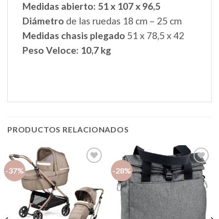
Medidas abierto: 51 x 107 x 96,5
Diámetro
de las ruedas 18 cm – 25 cm
Medidas chasis plegado
51 x 78,5 x 42
Peso Veloce: 10,7 kg
PRODUCTOS RELACIONADOS
-37%
-28%
Añadir
Añadir
a la
a la
lista de
lista de
deseos
deseos