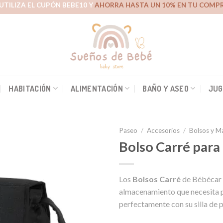
UTILIZA EL CUPÓN BEBE10 Y
AHORRA HASTA UN 10% EN TU COMPR
HABITACIÓN
ALIMENTACIÓN
BAÑO Y ASEO
JUG
Paseo
/
Accesorios
/
Bolsos y M
Bolso Carré para
Añadir
Los
Bolsos Carré
de Bébécar 
a la
lista de
almacenamiento que necesita p
deseos
perfectamente con su silla de p