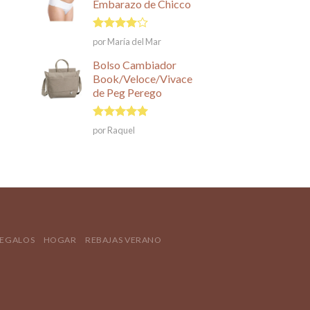
Embarazo de Chicco
Valorado
por María del Mar
en
4
de
5
Bolso Cambiador
Book/Veloce/Vivace
de Peg Perego
Valorado en
por Raquel
5
de 5
REGALOS
HOGAR
REBAJAS VERANO