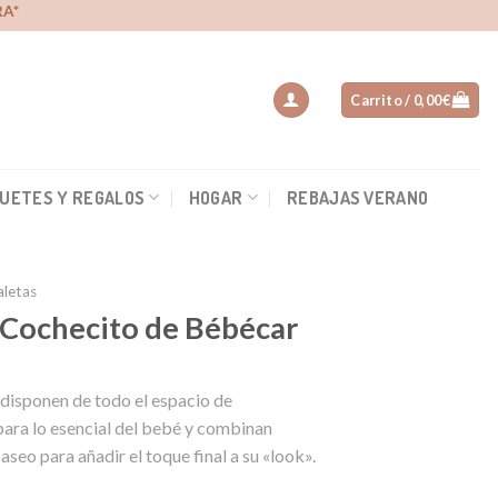
A*
Carrito /
0,00
€
UETES Y REGALOS
HOGAR
REBAJAS VERANO
aletas
 Cochecito de Bébécar
disponen de todo el espacio de
ara lo esencial del bebé y combinan
aseo para añadir el toque final a su «look».