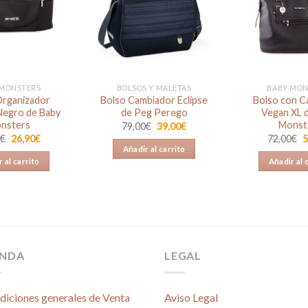
Añadir
Añadir
a la
a la
lista de
lista de
deseos
deseos
 MONSTERS
BOLSOS Y MALETAS
BABY MON
Organizador
Bolso Cambiador Eclipse
Bolso con C
Negro de Baby
de Peg Perego
Vegan XL 
nsters
Monst
El
El
79,00
€
39,00
€
precio
precio
El
El
E
0
€
26,90
€
72,00
€
5
original
actual
precio
precio
p
Añadir al carrito
era:
es:
original
actual
o
 al carrito
Añadir al 
79,00€.
39,00€.
era:
es:
e
39,90€.
26,90€.
7
ENDA
LEGAL
diciones generales de Venta
Aviso Legal