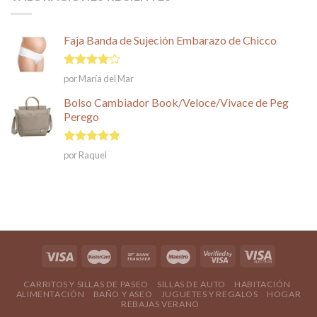
Faja Banda de Sujeción Embarazo de Chicco
Valorado
por María del Mar
en
4
de
5
Bolso Cambiador Book/Veloce/Vivace de Peg
Perego
Valorado en
por Raquel
5
de 5
CARRITOS Y SILLAS DE PASEO
SILLAS DE AUTO
HABITACIÓN
ALIMENTACIÓN
BAÑO Y ASEO
JUGUETES Y REGALOS
HOGAR
REBAJAS VERANO