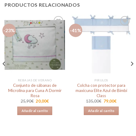
PRODUCTOS RELACIONADOS
-23%
-41%
Añadir
Añadir
a la
a la
lista de
lista de
deseos
deseos
REBAJAS DE VERANO
PIRULOS
Conjunto de sábanas de
Colcha con protector para
Microlina para Cuna A Dormir
maxicuna Elite Azul de Bimbi
Rosa
Class
El
El
El
El
25,90
€
20,00
€
135,00
€
79,00
€
precio
precio
precio
precio
original
actual
original
actual
Añadir al carrito
Añadir al carrito
era:
es:
era:
es:
25,90€.
20,00€.
135,00€.
79,00€.