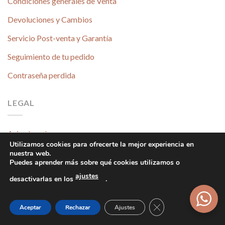
Condiciones generales de Venta
Devoluciones y Cambios
Servicio Post-venta y Garantía
Seguimiento de tu pedido
Contraseña perdida
LEGAL
Aviso Legal
Utilizamos cookies para ofrecerte la mejor experiencia en
Política de Privacidad
nuestra web.
Puedes aprender más sobre qué cookies utilizamos o
Política de Cookies
ajustes
desactivarlas en los
.
Pago con Tarjeta
Cerrar el banner d
Valoraciones de Clientes
Aceptar
Rechazar
Ajustes