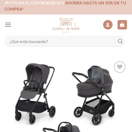
Skip
🎉UTILIZA EL CUPÓN BEBE10 Y
AHORRA HASTA UN 10% EN TU
COMPRA*
to
content
Buscar
por:
Añadir
a la
lista de
deseos