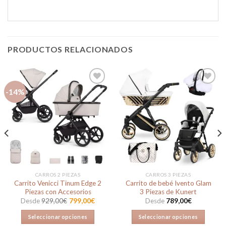
PRODUCTOS RELACIONADOS
-14%
Añadir
Añadir
a la
a la
lista de
lista de
deseos
deseos
CARROS 2 PIEZAS
CARROS 3 PIEZAS
Carrito Venicci Tinum Edge 2
Carrito de bebé Ivento Glam
Piezas con Accesorios
3 Piezas de Kunert
Desde
929,00
€
799,00
€
Desde
789,00
€
Seleccionar opciones
Seleccionar opciones