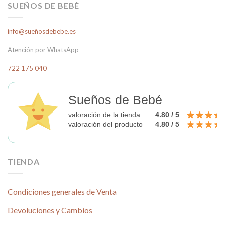
SUEÑOS DE BEBÉ
variantes.
Las
info@sueñosdebebe.es
opciones
se
Atención por WhatsApp
pueden
elegir
722 175 040
en
la
página
Sueños de Bebé
de
valoración de la tienda
4.80 / 5
producto
valoración del producto
4.80 / 5
TIENDA
Condiciones generales de Venta
Devoluciones y Cambios