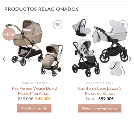
PRODUCTOS RELACIONADOS
-37%
Añadir
Añadir
a la
a la
lista de
lista de
deseos
deseos
CARROS 2 PIEZAS
CARROS 3 PIEZAS
Peg Perego Vivace Duo 2
Carrito de bebé Lazzio 3
Piezas Mon Amour
Piezas de Kunert
El
El
869,00
€
549,00
€
Desde
599,00
€
precio
precio
original
actual
Añadir al carrito
Seleccionar opciones
era:
es:
869,00€.
549,00€.
Este
producto
tiene
múltiples