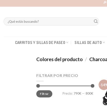
Skip
🎉
to
content
Buscar
por:
CARRITOS Y SILLAS DE PASEO
SILLAS DE AUTO
Colores del producto
/
Charcoa
FILTRAR POR PRECIO
-14
Precio
Precio
Precio:
790€
—
800€
Filtrar
mínimo
máximo