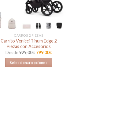
CARROS 2 PIEZAS
Carrito Venicci Tinum Edge 2
Piezas con Accesorios
Desde
929,00
€
799,00
€
Seleccionar opciones
Este
producto
tiene
múltiples
variantes.
Las
opciones
se
pueden
elegir