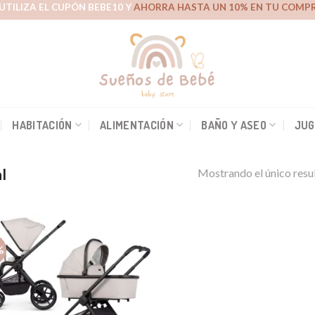
UTILIZA EL CUPÓN BEBE10 Y
AHORRA HASTA UN 10% EN TU COMPR
HABITACIÓN
ALIMENTACIÓN
BAÑO Y ASEO
JUG
l
Mostrando el único resu
%
Añadir
a la
lista de
deseos