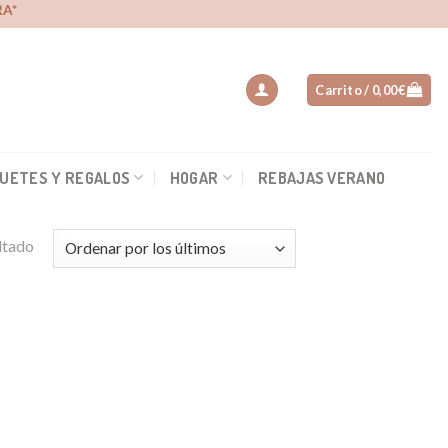
A*
Carrito /
0,00
€
UETES Y REGALOS
HOGAR
REBAJAS VERANO
ltado