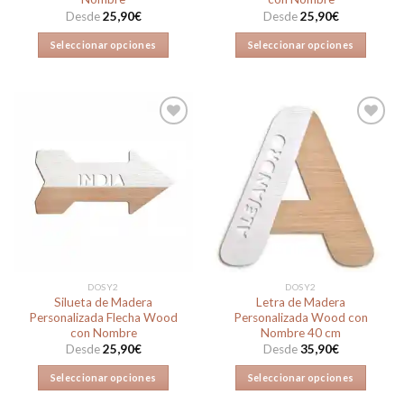
Desde
25,90
€
Desde
25,90
€
Seleccionar opciones
Seleccionar opciones
Este
Este
producto
producto
tiene
tiene
múltiples
múltiples
variantes.
variantes.
Las
Las
Añadir
Añadir
opciones
opciones
a la
a la
lista de
lista de
se
se
deseos
deseos
pueden
pueden
elegir
elegir
en
en
la
la
DOSY2
DOSY2
página
página
Silueta de Madera
Letra de Madera
de
de
Personalizada Flecha Wood
Personalizada Wood con
producto
producto
con Nombre
Nombre 40 cm
Desde
25,90
€
Desde
35,90
€
Seleccionar opciones
Seleccionar opciones
Este
Este