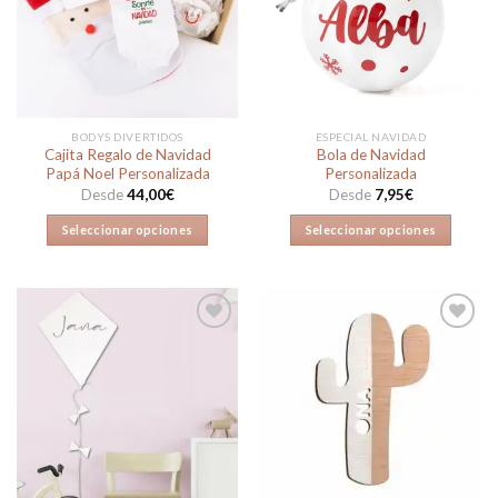
a la
a la
lista de
lista de
deseos
deseos
BODYS DIVERTIDOS
ESPECIAL NAVIDAD
Cajita Regalo de Navidad
Bola de Navidad
Papá Noel Personalizada
Personalizada
Desde
44,00
€
Desde
7,95
€
Seleccionar opciones
Seleccionar opciones
Este
Este
producto
producto
tiene
tiene
múltiples
múltiples
variantes.
variantes.
Las
Las
Añadir
Añadir
opciones
opciones
a la
a la
lista de
lista de
se
se
deseos
deseos
pueden
pueden
elegir
elegir
en
en