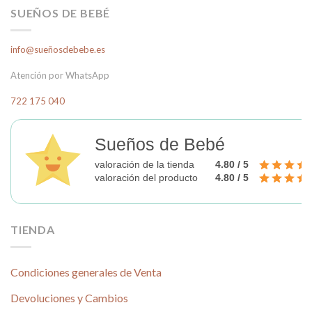
SUEÑOS DE BEBÉ
Las
opciones
se
info@sueñosdebebe.es
pueden
elegir
Atención por WhatsApp
en
722 175 040
la
página
de
Sueños de Bebé
producto
valoración de la tienda
4.80 / 5
valoración del producto
4.80 / 5
TIENDA
Condiciones generales de Venta
Devoluciones y Cambios