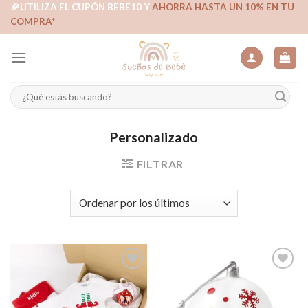
Skip
🎉UTILIZA EL CUPÓN BEBE10 Y
AHORRA HASTA UN 10% EN TU
COMPRA*
to
content
Buscar
por:
Personalizado
FILTRAR
Añadir
Añadir