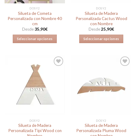
la
la
DOSY2
DOSY2
página
página
Silueta de Cometa
Silueta de Madera
de
de
Personalizada con Nombre 40
Personalizada Cactus Wood
producto
producto
cm
con Nombre
Desde
35,90
€
Desde
25,90
€
Seleccionar opciones
Seleccionar opciones
Este
Este
producto
producto
tiene
tiene
múltiples
múltiples
variantes.
variantes.
Las
Las
Añadir
Añadir
opciones
opciones
a la
a la
lista de
lista de
se
se
deseos
deseos
pueden
pueden
elegir
elegir
en
en
la
la
DOSY2
DOSY2
página
página
Silueta de Madera
Silueta de Madera
de
de
Personalizada Tipi Wood con
Personalizada Pluma Wood
producto
producto
Nombre
con Nombre