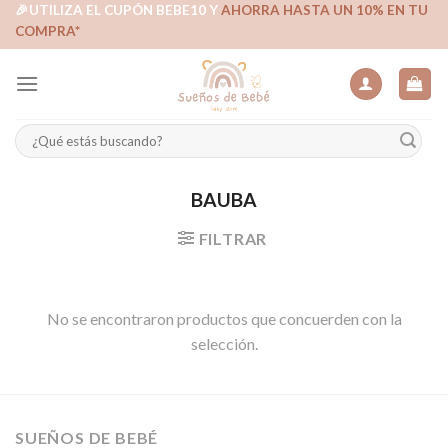
Skip
🎉UTILIZA EL CUPÓN BEBE10 Y
AHORRA HASTA UN 10% EN TU
COMPRA*
to
content
Buscar
por:
BAUBA
FILTRAR
No se encontraron productos que concuerden con la
selección.
SUEÑOS DE BEBÉ