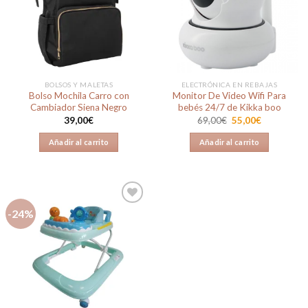
a la
a la
lista de
lista de
deseos
deseos
BOLSOS Y MALETAS
ELECTRÓNICA EN REBAJAS
Bolso Mochila Carro con
Monitor De Video Wifi Para
Cambiador Siena Negro
bebés 24/7 de Kikka boo
El
El
39,00
€
69,00
€
55,00
€
precio
precio
original
actual
Añadir al carrito
Añadir al carrito
era:
es:
69,00€.
55,00€.
-24%
Añadir
a la
lista de
deseos