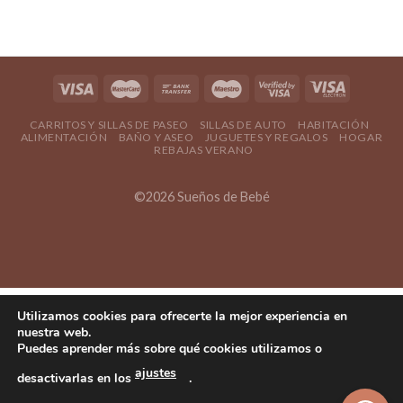
CARRITOS Y SILLAS DE PASEO
SILLAS DE AUTO
HABITACIÓN
ALIMENTACIÓN
BAÑO Y ASEO
JUGUETES Y REGALOS
HOGAR
REBAJAS VERANO
©2026 Sueños de Bebé
Utilizamos cookies para ofrecerte la mejor experiencia en
nuestra web.
Puedes aprender más sobre qué cookies utilizamos o
ajustes
desactivarlas en los
.