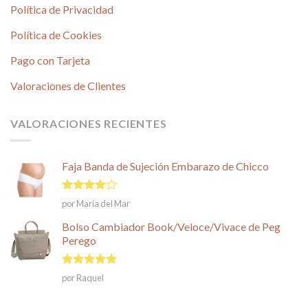
Política de Privacidad
Política de Cookies
Pago con Tarjeta
Valoraciones de Clientes
VALORACIONES RECIENTES
Faja Banda de Sujeción Embarazo de Chicco
Valorado
por María del Mar
en
4
de
5
Bolso Cambiador Book/Veloce/Vivace de Peg
Perego
Valorado en
por Raquel
5
de 5