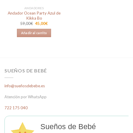
ANDADORES
Andador Ocean Party Azul de
Kikka Bo
El
El
59,00
€
45,00
€
precio
precio
original
actual
Añadir al carrito
era:
es:
59,00€.
45,00€.
SUEÑOS DE BEBÉ
info@sueñosdebebe.es
Atención por WhatsApp
722 175 040
Sueños de Bebé