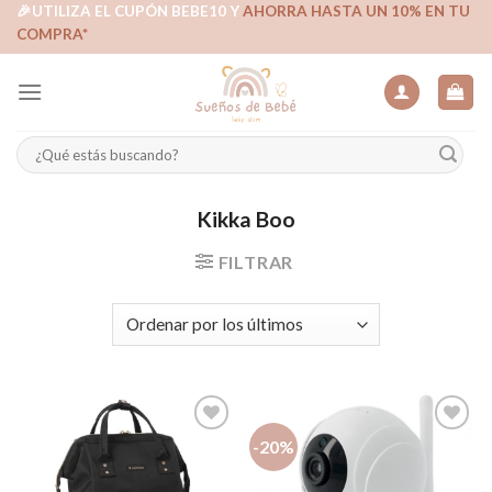
Skip
🎉UTILIZA EL CUPÓN BEBE10 Y
AHORRA HASTA UN 10% EN TU
COMPRA*
to
content
Buscar
por:
Kikka Boo
FILTRAR
-20%
Añadir
Añadir